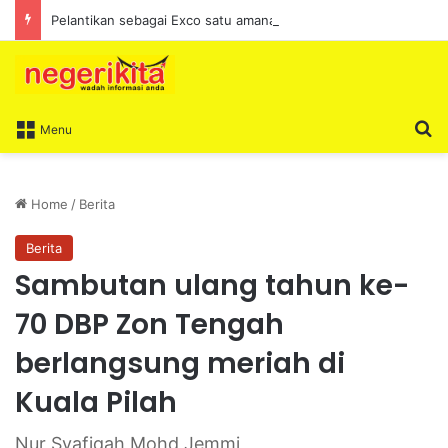
Pelantikan sebagai Exco satu amanah besar – Siow Kong Choon
S
Menu
Home
/
Berita
Berita
Sambutan ulang tahun ke-
70 DBP Zon Tengah
berlangsung meriah di
Kuala Pilah
Nur Syafiqah Mohd Jemmi