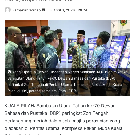
Farhanah Wahab
S
April 3, 2026
24
e
n
d
a
n
e
m
a
Yang Dipertua Dewan Undangan Negeri Sembilan, M K Ibrahim ketika
i
Sambutan Ulang Tahun ke-70 Dewan Bahasa dan Pustaka (DBP)
l
peringkat Zon Tengah di Pentas Utama, Kompleks Rakan Muda Kuala
Pilah, di sini, petang semalam. Foto : DBP
KUALA PILAH: Sambutan Ulang Tahun ke-70 Dewan
Bahasa dan Pustaka (DBP) peringkat Zon Tengah
berlangsung meriah dalam satu majlis perasmian yang
diadakan di Pentas Utama, Kompleks Rakan Muda Kuala