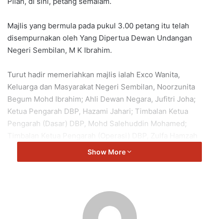
Pilah, di sini, petang semalam.
Majlis yang bermula pada pukul 3.00 petang itu telah
disempurnakan oleh Yang Dipertua Dewan Undangan
Negeri Sembilan, M K Ibrahim.
Turut hadir memeriahkan majlis ialah Exco Wanita,
Keluarga dan Masyarakat Negeri Sembilan, Noorzunita
Begum Mohd Ibrahim; Ahli Dewan Negara, Jufitri Joha;
Ketua Pengarah DBP, Hazami Jahari; Timbalan Ketua
Pengarah (Dasar) DBP, Mohd Salehuddin Mohamed;
Timbalan Ketua Pengarah (Operasi) DBP, Zulfa Hamzah
serta Pegawai Daerah Kuala Pilah, Nawal Mohamed Amin.
Show More
Majlis tersebut turut dihadiri pelbagai lapisan masyarakat
termasuk komuniti setempat, kakitangan kerajaan, agensi
sekitar Kuala Pilah, mahasiswa, pelajar kolej dan sekolah,
selain kanak-kanak prasekolah dan tadika serta warga