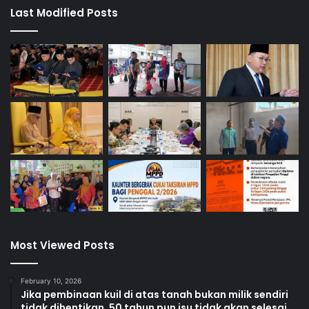
S
Last Modified Posts
e
b
a
g
a
i
T
e
r
a
s
P
e
n
d
i
Most Viewed Posts
d
i
k
February 10, 2026
Jika pembinaan kuil di atas tanah bukan milik sendiri
a
tidak dihentikan, 50 tahun pun isu tidak akan selesai