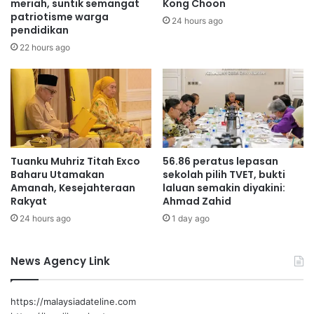
M
meriah, suntik semangat
Kong Choon
a
2
patriotisme warga
24 hours ago
r
pendidikan
0
i
2
22 hours ago
s
6
e
S
m
M
i
K
n
P
g
e
g
n
Tuanku Muhriz Titah Exco
56.86 peratus lepasan
u
d
Baharu Utamakan
sekolah pilih TVET, bukti
e
Amanah, Kesejahteraan
laluan semakin diyakini:
t
Rakyat
Ahmad Zahid
a
24 hours ago
1 day ago
Z
a
’
News Agency Link
b
a
,
https://malaysiadateline.com
T