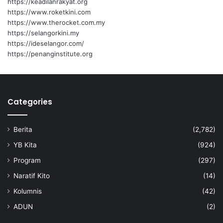
https://keadilanrakyat.org
e
https://www.roketkini.com
g
https://www.therocket.com.my
a
https://selangorkini.my
s
https://ideselangor.com/
k
https://penanginstitute.org
a
n
P
e
Categories
r
a
n
Berita
(2,782)
a
n
YB Kita
(924)
S
Program
(297)
e
k
Naratif Kito
(14)
o
Kolumnis
(42)
l
a
ADUN
(2)
h