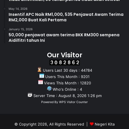
n
May 14, 2026
Insentif APC Naik RM1,000, 535 Penjawat Awam Terima
RM2,000 Buat Kali Pertama
January 15, 2026
50,000 penjawat awam terima BKK RM300 sempena
Aidilfitri tahun Ini
Our Visitor
Users Last 30 days : 44784
Users This Month : 9201
Views This Month : 12820
Who's Online : 4
Server Time : August 8, 2026 1:26 pm
Powered By
WPS Visitor Counter
© Copyright 2026, All Rights Reserved |
Negeri Kita