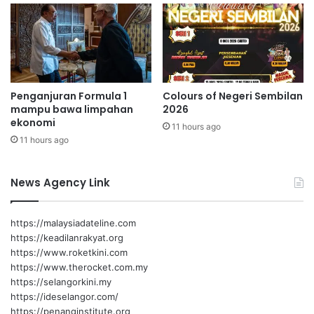
yang diusahakan oleh koperasi dalam memajukan dan
p
mempromosikan gugusan kepulauan Tumpat yang terdiri
e
daripada Pulau Suri, Seri Tanjung, Teluk Ranjuna dan Pulau
r
k
Tokang.
a
s
“Sebagai makluman, koperasi ini merupakan operator di
Penganjuran Formula 1
Colours of Negeri Sembilan
a
Pulau Suri bagi melaksanakan aktiviti ekonomi iaitu pasar
mampu bawa limpahan
2026
A
ekonomi
terapung@floating market dan pelbagai jualan barangan
11 hours ago
d
11 hours ago
a
yang berasaskan tradisional dijual oleh penduduk kampung
t
gugusan kepulauan Tumpat,” jelas Veerapan.
P
News Agency Link
e
r
p
https://malaysiadateline.com
a
https://keadilanrakyat.org
t
https://www.roketkini.com
i
https://www.therocket.com.my
h
https://selangorkini.my
https://ideselangor.com/
https://penanginstitute.org