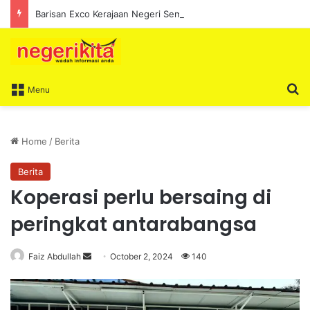
Barisan Exco Kerajaan Negeri Sembilan Yang Baharu Dijangka Angkat Sumpah Di Istana Seri Menanti Esok
S
Menu
Home
/
Berita
Berita
Koperasi perlu bersaing di
peringkat antarabangsa
Faiz Abdullah
S
October 2, 2024
140
e
n
d