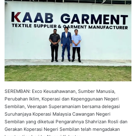
a
n
e
m
a
i
l
SEREMBAN: Exco Keusahawanan, Sumber Manusia,
Perubahan Iklim, Koperasi dan Kepenggunaan Negeri
Sembilan, Veerapan Superamaniam bersama delegasi
Suruhanjaya Koperasi Malaysia Cawangan Negeri
Sembilan yang diketuai Pengarahnya Shahrizan Rosli dan
Gerakan Koperasi Negeri Sembilan telah mengadakan