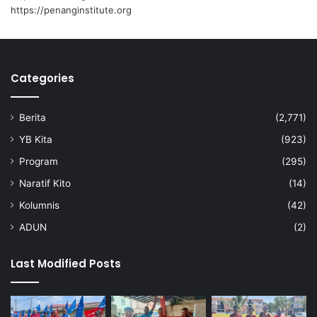
t
https://penanginstitute.org
a
m
a
a
Categories
n
K
e
Berita
(2,771)
r
a
YB Kita
(923)
j
Program
(295)
a
a
Naratif Kito
(14)
n
Kolumnis
(42)
P
e
ADUN
(2)
r
p
Last Modified Posts
a
d
u
a