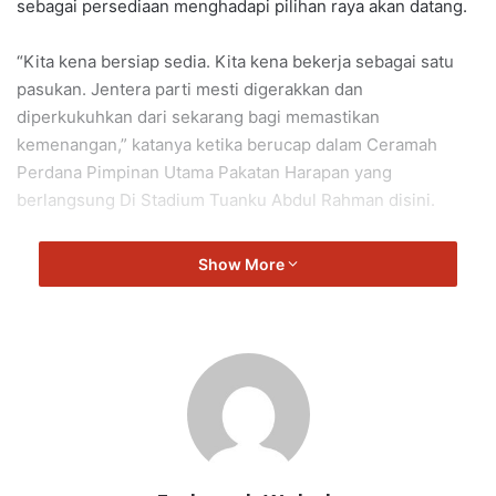
sebagai persediaan menghadapi pilihan raya akan datang.
“Kita kena bersiap sedia. Kita kena bekerja sebagai satu
pasukan. Jentera parti mesti digerakkan dan
diperkukuhkan dari sekarang bagi memastikan
kemenangan,” katanya ketika berucap dalam Ceramah
Perdana Pimpinan Utama Pakatan Harapan yang
berlangsung Di Stadium Tuanku Abdul Rahman disini.
Tambah Aminuddin, situasi semasa menuntut semua
Show More
kerajaan negeri agar tidak leka, sebaliknya terus
memperkemas gerak kerja serta memperkukuh sokongan
rakyat.
Dalam masa sama, Aminuddin menegaskan bahawa
kestabilan negeri tetap menjadi keutamaan, dan kerajaan
negeri akan terus memberi fokus kepada pembangunan
serta kebajikan rakyat.