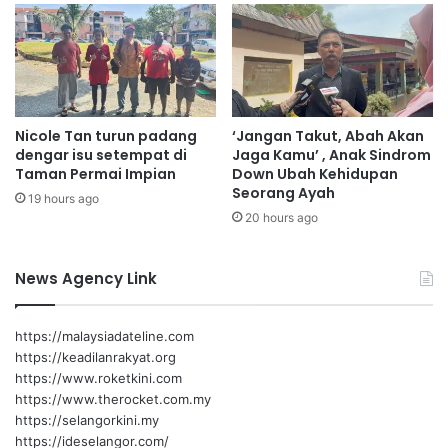
i
e
n
b
u
a
d
j
d
i
i
k
Nicole Tan turun padang
‘Jangan Takut, Abah Akan
n
a
dengar isu setempat di
Jaga Kamu’ , Anak Sindrom
:
n
Taman Permai Impian
Down Ubah Kehidupan
A
R
Seorang Ayah
19 hours ago
R
a
20 hours ago
U
k
L
y
a
News Agency Link
t
J
a
https://malaysiadateline.com
d
https://keadilanrakyat.org
i
https://www.roketkini.com
K
https://www.therocket.com.my
e
https://selangorkini.my
u
https://ideselangor.com/