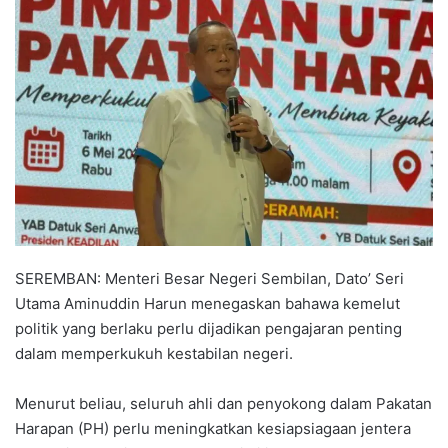
n
d
a
n
e
m
a
i
l
SEREMBAN: Menteri Besar Negeri Sembilan, Dato’ Seri
Utama Aminuddin Harun menegaskan bahawa kemelut
politik yang berlaku perlu dijadikan pengajaran penting
dalam memperkukuh kestabilan negeri.
Menurut beliau, seluruh ahli dan penyokong dalam Pakatan
Harapan (PH) perlu meningkatkan kesiapsiagaan jentera