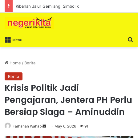
Kibarlah Jalur Gemilang: Simbol kedaulatan dan perpaduan bersama
S
Menu
Home
/
Berita
Berita
Krisis Politik Jadi
Pengajaran, Jentera PH Perlu
Bersiap Siaga – Aminuddin
Farhanah Wahab
S
May 6, 2026
91
e