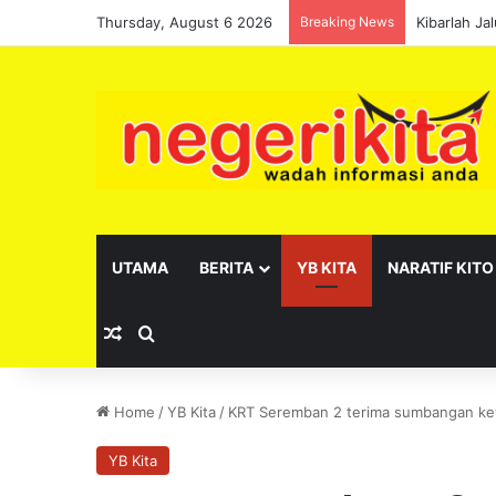
Thursday, August 6 2026
Breaking News
Kibarlah J
UTAMA
BERITA
YB KITA
NARATIF KITO
Random Article
Search for
Home
/
YB Kita
/
KRT Seremban 2 terima sumbangan ke
YB Kita