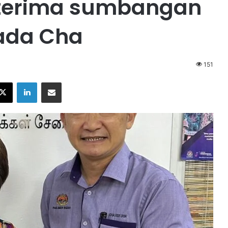
 terima sumbangan
ada Cha
151
X
LinkedIn
Share via Email