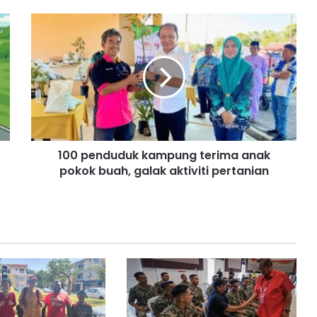
1
0
0
p
e
n
d
u
d
100 penduduk kampung terima anak
u
pokok buah, galak aktiviti pertanian
k
k
a
m
p
u
n
g
t
e