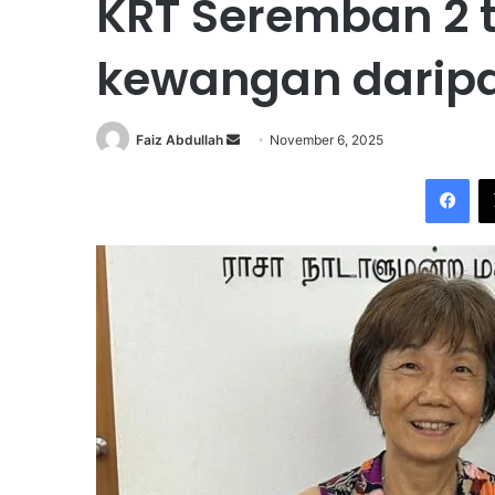
KRT Seremban 2
kewangan darip
Faiz Abdullah
S
November 6, 2025
e
Facebook
n
d
a
n
e
m
a
i
l