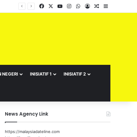
Facebook
X
YouTube
Instagram
WhatsApp
Log In
Random Article
Sidebar
N NEGERI
INISIATIF 1
INISIATIF 2
News Agency Link
https://malaysiadateline.com