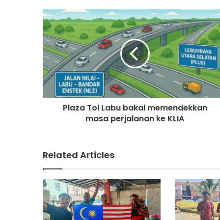
P
l
a
z
a
T
o
l
L
Plaza Tol Labu bakal memendekkan
a
masa perjalanan ke KLIA
b
u
b
a
Related Articles
k
a
l
m
e
m