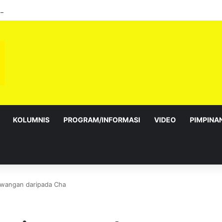
alur Gemilang: Simbol kedaulatan dan perpaduan bersama
KOLUMNIS
PROGRAM/INFORMASI
VIDEO
PIMPINA
wangan daripada Cha