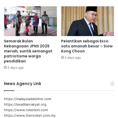
a
y
h
a
s
r
i
b
a
a
h
l
d
i
Semarak Bulan
Pelantikan sebagai Exco
i
k
Kebangsaan JPNS 2026
satu amanah besar – Siow
r
p
meriah, suntik semangat
Kong Choon
i
i
patriotisme warga
3 days ago
n
pendidikan
j
3 days ago
a
m
a
News Agency Link
n
https://malaysiadateline.com
https://keadilanrakyat.org
https://www.roketkini.com
https://www.therocket.com.my