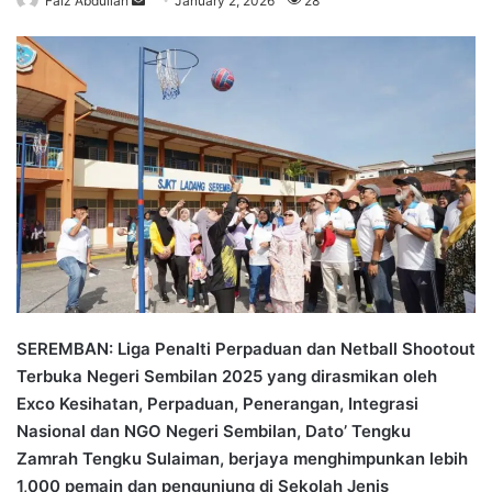
Faiz Abdullah
S
January 2, 2026
28
e
n
d
a
n
e
m
a
i
l
SEREMBAN: Liga Penalti Perpaduan dan Netball Shootout
Terbuka Negeri Sembilan 2025 yang dirasmikan oleh
Exco Kesihatan, Perpaduan, Penerangan, Integrasi
Nasional dan NGO Negeri Sembilan, Dato’ Tengku
Zamrah Tengku Sulaiman, berjaya menghimpunkan lebih
1,000 pemain dan pengunjung di Sekolah Jenis