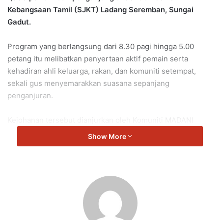
Kebangsaan Tamil (SJKT) Ladang Seremban, Sungai
Gadut.
Program yang berlangsung dari 8.30 pagi hingga 5.00
petang itu melibatkan penyertaan aktif pemain serta
kehadiran ahli keluarga, rakan, dan komuniti setempat,
sekali gus menyemarakkan suasana sepanjang
penganjuran.
Kejohanan tersebut dianjurkan oleh Komuniti MADANI
Kampung Bahagia Jiboi, Ampangan bersama Komuniti
Show More
Medan Rahang, dengan kerjasama ERAT Negeri Sembilan.
Ia turut disertai pasukan dari Negeri Sembilan, Lembah
Klang, Melaka, selain negeri dari Pantai Timur dan Utara
Semenanjung.