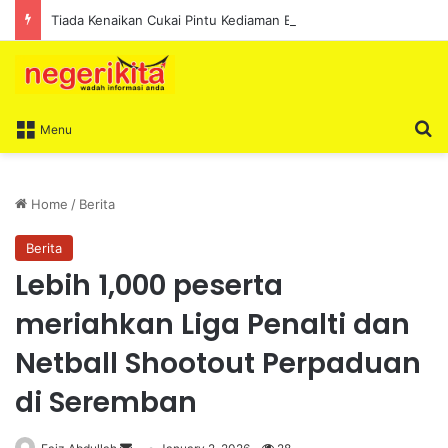
Tiada Kenaikan Cukai Pintu Kediaman Bagi Lima Tahun Akan Datang – Ismail Lasim
S
Menu
Home
/
Berita
Berita
Lebih 1,000 peserta
meriahkan Liga Penalti dan
Netball Shootout Perpaduan
di Seremban