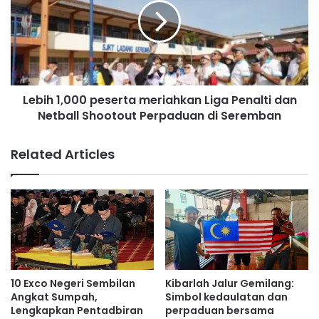
a
i
n
h
d
1
i
,
P
0
u
0
s
Lebih 1,000 peserta meriahkan Liga Penalti dan
0
a
Netball Shootout Perpaduan di Seremban
p
t
e
B
s
Related Articles
a
e
n
r
d
t
a
a
r
m
S
e
e
r
r
i
e
a
10 Exco Negeri Sembilan
Kibarlah Jalur Gemilang:
m
h
Angkat Sumpah,
Simbol kedaulatan dan
b
k
Lengkapkan Pentadbiran
perpaduan bersama