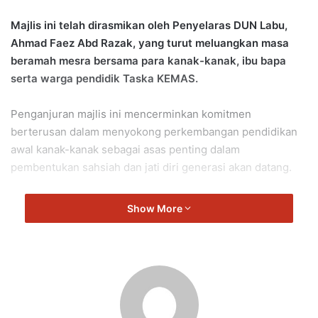
Majlis ini telah dirasmikan oleh Penyelaras DUN Labu,
Ahmad Faez Abd Razak, yang turut meluangkan masa
beramah mesra bersama para kanak-kanak, ibu bapa
serta warga pendidik Taska KEMAS.
Penganjuran majlis ini mencerminkan komitmen
berterusan dalam menyokong perkembangan pendidikan
awal kanak-kanak sebagai asas penting dalam
pembentukan sahsiah dan jati diri generasi akan datang.
Setinggi-tinggi penghargaan dan tahniah diucapkan
Show More
kepada semua kanak-kanak atas pencapaian mereka, serta
terima kasih kepada para pendidik dan ibu bapa atas
sokongan dan kerjasama yang diberikan sepanjang proses
pembelajaran.