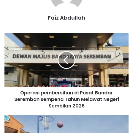
Faiz Abdullah
O
p
e
r
a
s
i
p
e
Operasi pembersihan di Pusat Bandar
m
Seremban sempena Tahun Melawat Negeri
b
Labu
Faez
e
Sembilan 2026
r
s
L
i
e
h
b