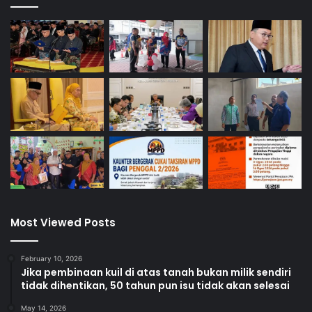
e
r
e
m
b
a
n
Most Viewed Posts
February 10, 2026
Jika pembinaan kuil di atas tanah bukan milik sendiri
tidak dihentikan, 50 tahun pun isu tidak akan selesai
May 14, 2026