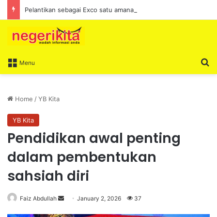
Pelantikan sebagai Exco satu amanah besar – Siow Kong Choon
S
Menu
Home
/
YB Kita
YB Kita
Pendidikan awal penting
dalam pembentukan
sahsiah diri
Faiz Abdullah
S
January 2, 2026
37
e