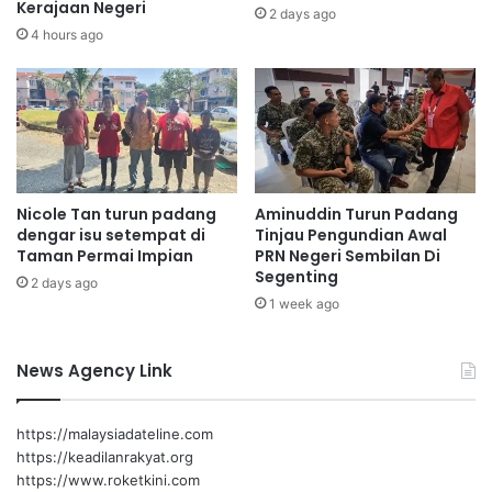
a
Kerajaan Negeri
a
2 days ago
n
n
4 hours ago
s
L
e
i
m
g
p
a
e
P
n
e
a
n
T
Nicole Tan turun padang
Aminuddin Turun Padang
a
dengar isu setempat di
Tinjau Pengundian Awal
a
l
Taman Permai Impian
PRN Negeri Sembilan Di
h
t
Segenting
u
2 days ago
i
n
1 week ago
d
M
a
e
n
News Agency Link
l
N
a
e
w
t
https://malaysiadateline.com
a
b
https://keadilanrakyat.org
t
a
https://www.roketkini.com
N
l