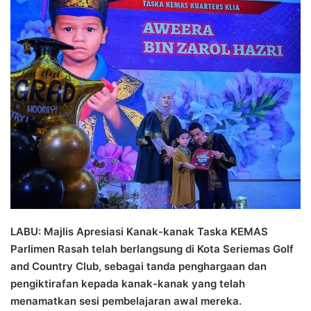
n
d
a
n
e
m
a
i
l
LABU: Majlis Apresiasi Kanak-kanak Taska KEMAS
Parlimen Rasah telah berlangsung di Kota Seriemas Golf
and Country Club, sebagai tanda penghargaan dan
pengiktirafan kepada kanak-kanak yang telah
menamatkan sesi pembelajaran awal mereka.