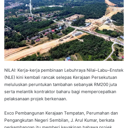
d
a
n
e
m
a
i
l
NILAI: Kerja-kerja pembinaan Lebuhraya Nilai–Labu–Enstek
(NLE) kini kembali rancak selepas Kerajaan Persekutuan
meluluskan peruntukan tambahan sebanyak RM200 juta
serta melantik kontraktor baharu bagi mempercepatkan
pelaksanaan projek berkenaan.
Exco Pembangunan Kerajaan Tempatan, Perumahan dan
Pengangkutan Negeri Sembilan, J. Arul Kumar, berkata
perkembangan itu memberi keyakinan bahawa projek