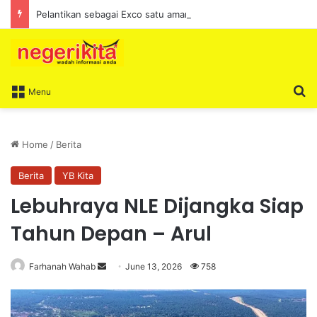
Pelantikan sebagai Exco satu amanah besar – Siow Kong Choon
S
Menu
Home
/
Berita
Berita
YB Kita
Lebuhraya NLE Dijangka Siap
Tahun Depan – Arul
Farhanah Wahab
S
June 13, 2026
758
e
n