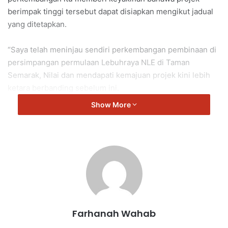
berimpak tinggi tersebut dapat disiapkan mengikut jadual
yang ditetapkan.
“Saya telah meninjau sendiri perkembangan pembinaan di
persimpangan permulaan Lebuhraya NLE di Taman
Semarak, Nilai dan mendapati kemajuan projek kini lebih
ketara berbanding sebelum ini.
Show More
“Sejak pelantikan kontraktor baharu, pelbagai kerja
pembinaan telah dipergiatkan dan kemajuan projek dapat
dilihat dengan lebih ketara.
“Perkembangan ini amat penting bagi memastikan projek
Lebuhraya NLE dapat disiapkan mengikut jadual yang
ditetapkan,” katanya.
Farhanah Wahab