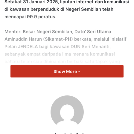
Setakat 31 Januari 2025, liputan internet dan komunikasi
di kawasan berpenduduk di Negeri Sembilan telah
mencapai 99.9 peratus.
Menteri Besar Negeri Sembilan, Dato’ Seri Utama
Aminuddin Harun (Sikamat-PH) berkata, melalui inisiatif
Pelan JENDELA bagi kawasan DUN Seri Menanti,
sebanyak empat daripada lima menara komunikasi
baharu telah siap dibina dan berbaki satu tapak yang
dirancangkan bagi meningkatkan liputan komunikasi di
Show More
sekitar Kampung Purun, Tanjung Ipoh.
“Selain itu, sebanyak 20 daripada 22 stesen pemancar
sedia ada telah siap dinaik taraf.
“Bagi pelaksanaan perkhidmatan gentian optik, sebanyak
645 daripada 1,729 premis telah dilengkapi dengan
kesalinghubungan perkhidmatan gentian optik