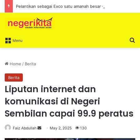
Pelantikan sebagai Exco satu amanah besar – Siow Kong Choon
S
Menu
Home
/
Berita
Berita
Liputan internet dan
komunikasi di Negeri
Sembilan capai 99.9 peratus
Faiz Abdullah
S
May 2, 2025
130
e