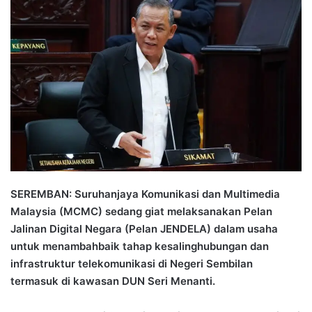
n
d
a
n
e
m
a
i
l
SEREMBAN: Suruhanjaya Komunikasi dan Multimedia
Malaysia (MCMC) sedang giat melaksanakan Pelan
Jalinan Digital Negara (Pelan JENDELA) dalam usaha
untuk menambahbaik tahap kesalinghubungan dan
infrastruktur telekomunikasi di Negeri Sembilan
termasuk di kawasan DUN Seri Menanti.