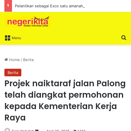
Pelantikan sebagai Exco satu amanah besar – Siow Kong Choon
S
Menu
Home
/
Berita
Berita
Projek naiktaraf jalan Palong
telah diangkat permohonan
kepada Kementerian Kerja
Raya