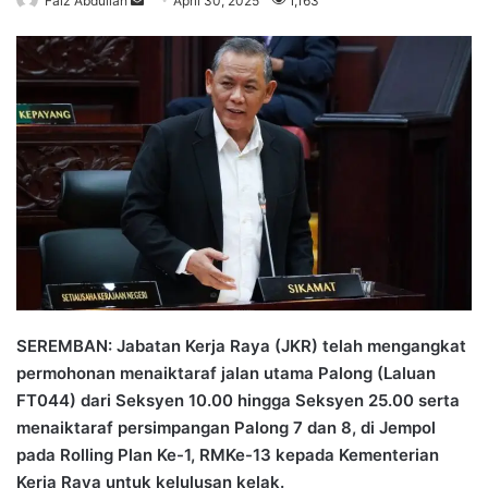
Faiz Abdullah
S
April 30, 2025
1,163
e
n
d
a
n
e
m
a
i
l
SEREMBAN: Jabatan Kerja Raya (JKR) telah mengangkat
permohonan menaiktaraf jalan utama Palong (Laluan
FT044) dari Seksyen 10.00 hingga Seksyen 25.00 serta
menaiktaraf persimpangan Palong 7 dan 8, di Jempol
pada Rolling Plan Ke-1, RMKe-13 kepada Kementerian
Kerja Raya untuk kelulusan kelak.