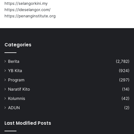
o
a
https://selangorkini.my
n
i
https://ideselangor.com/
:
9
https://penanginstitute.org
M
9
B
.
9
Persidangan DUN
p
Categories
e
r
a
Berita
(2,782)
t
u
YB Kita
(924)
s
Program
(297)
Naratif Kito
(14)
Kolumnis
(42)
ADUN
(2)
Last Modified Posts