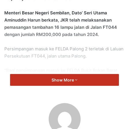
Menteri Besar Negeri Sembilan, Dato’ Seri Utama
Aminuddin Harun berkata, JKR telah melaksanakan
pemasangan tambahan 16 lampu jalan di Jalan FT044
dengan jumlah RM200,000 pada tahun 2024.
Persimpangan masuk ke FELDA Palong 2 terletak di Laluan
Persekutuan FT044, jalan utama Palong.
“Bagi persimpangan masuk ke FELDA Bukit Rokan Barat
pula, persimpangan tersebut berada di Laluan Persekutuan
Show More
FT1278, Jalan Bukit Rokan Barat.
“Pihak JKR akan melaksanakan siasatan terperinci di tapak
terlebih dahulu akan keperluan untuk menaiktaraf simpang
tersebut.
“JKR Negeri Sembilan sentiasa proaktif dan sentiasa