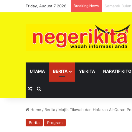
Friday, August 7 2026
Breaking News
Pelantikan se
UTAMA
BERITA
YB KITA
NARATIF KITO
Random Article
Search for
Home
/
Berita
/
Majlis Tilawah dan Hafazan Al-Quran P
Berita
Program