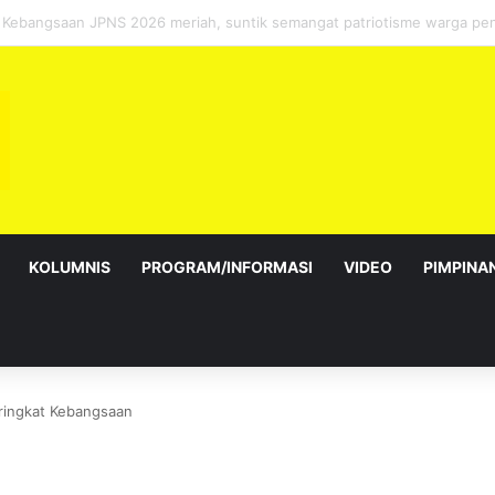
bagai Exco satu amanah besar – Siow Kong Choon
KOLUMNIS
PROGRAM/INFORMASI
VIDEO
PIMPINA
eringkat Kebangsaan