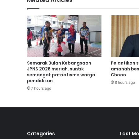
n
d
a
k
a
n
t
a
n
g
Semarak Bulan Kebangsaan
Pelantikan 
a
JPNS 2026 meriah, suntik
amanah bes
n
semangat patriotisme warga
Choon
pendidikan
i
8 hours ago
k
7 hours ago
r
i
s
i
s
g
l
Categories
Last Mo
o