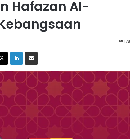
an Hafazan Al-
 Kebangsaan
178
X
LinkedIn
Share via Email