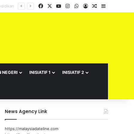
Facebook
X
YouTube
Instagram
WhatsApp
Log In
Random Article
Sidebar
N NEGERI
INISIATIF 1
INISIATIF 2
News Agency Link
https://malaysiadateline.com