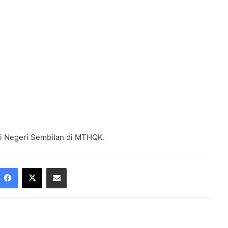
si Negeri Sembilan di MTHQK.
Facebook
X
Share via Email