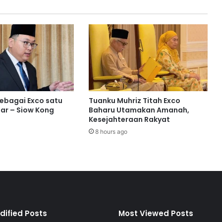
I
N
S
b
e
n
t
u
k
j
sebagai Exco satu
Tuanku Muhriz Titah Exco
a
ar – Siow Kong
Baharu Utamakan Amanah,
t
Kesejahteraan Rakyat
i
8 hours ago
d
i
r
i
p
e
s
e
dified Posts
Most Viewed Posts
r