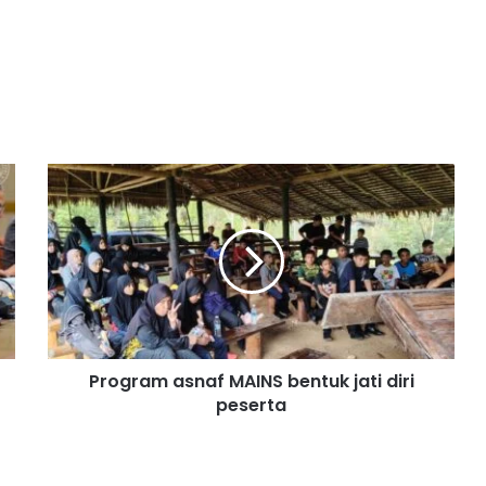
P
r
o
g
r
a
m
a
s
Program asnaf MAINS bentuk jati diri
n
peserta
a
f
M
A