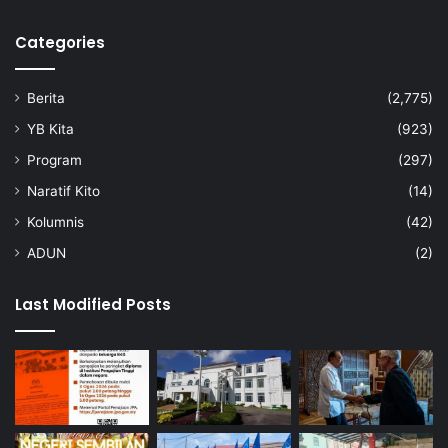
a
Categories
j
u
a
Berita
(2,775)
n
YB Kita
(923)
Program
(297)
Naratif Kito
(14)
Kolumnis
(42)
ADUN
(2)
Last Modified Posts