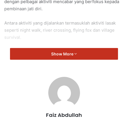
dengan pelbagai aktiviti mencabar yang berfokus kepada
pembinaan jati diri.
Antara aktiviti yang dijalankan termasuklah aktiviti lasak
seperti night walk, river crossing, flying fox dan village
survival.
Aktiviti-aktiviti ini bukan sahaja menguji ketahanan fizikal
Show More
peserta, malah berjaya memupuk semangat kerjasama,
keberanian serta meningkatkan keyakinan diri dalam
kalangan mereka.
Selain itu, aspek kerohanian turut diberi penekanan
melalui pengisian slot motivasi, tazkirah dan aktiviti
keagamaan.
Faiz Abdullah
Pendekatan ini dilihat mampu membentuk sahsiah diri
yang lebih unggul di samping mendekatkan peserta