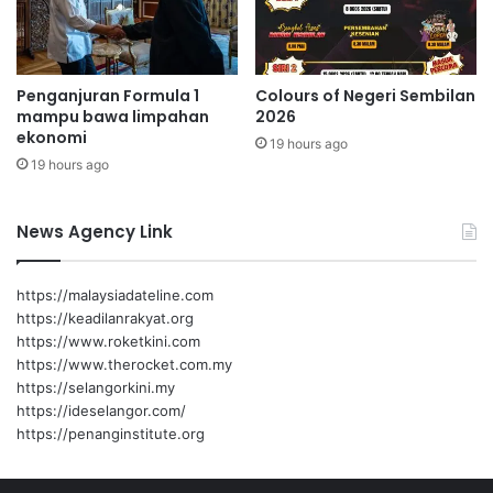
b
a
a
n
n
g
g
A
Penganjuran Formula 1
Colours of Negeri Sembilan
s
s
mampu bawa limpahan
2026
a
l
ekonomi
a
19 hours ago
i
19 hours ago
n
L
a
n
News Agency Link
g
k
a
https://malaysiadateline.com
p
https://keadilanrakyat.org
t
https://www.roketkini.com
i
https://www.therocket.com.my
a
https://selangorkini.my
d
https://ideselangor.com/
a
https://penanginstitute.org
k
e
m