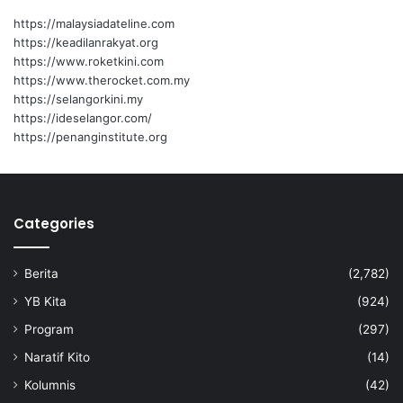
a
https://malaysiadateline.com
n
https://keadilanrakyat.org
d
https://www.roketkini.com
a
https://www.therocket.com.my
r
https://selangorkini.my
A
https://ideselangor.com/
i
https://penanginstitute.org
n
s
d
a
Categories
l
e
Berita
(2,782)
YB Kita
(924)
Program
(297)
Naratif Kito
(14)
Kolumnis
(42)