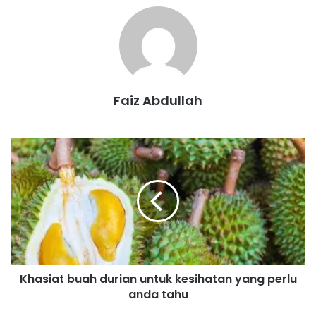
Faiz Abdullah
K
h
a
s
i
a
t
b
u
Khasiat buah durian untuk kesihatan yang perlu
a
anda tahu
h
d