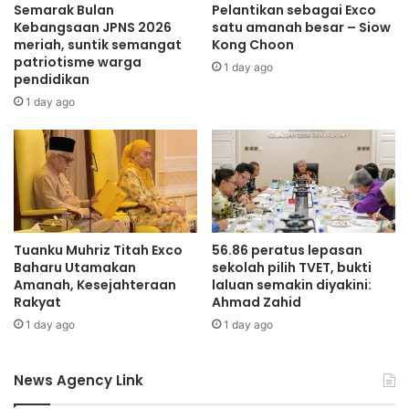
n
e
Semarak Bulan
Pelantikan sebagai Exco
g
m
Kebangsaan JPNS 2026
satu amanah besar – Siow
p
u
meriah, suntik semangat
Kong Choon
e
patriotisme warga
l
1 day ago
pendidikan
r
a
l
b
1 day ago
u
e
a
r
n
j
d
a
a
y
t
a
a
d
Tuanku Muhriz Titah Exco
56.86 peratus lepasan
h
i
Baharu Utamakan
sekolah pilih TVET, bukti
u
k
Amanah, Kesejahteraan
laluan semakin diyakini:
u
Rakyat
Ahmad Zahid
t
1 day ago
1 day ago
i
p
d
News Agency Link
i
B