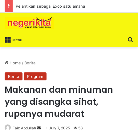
Pelantikan sebagai Exco satu amanah besar – Siow Kong Choon
S
Menu
Home
/
Berita
Berita
Program
Makanan dan minuman
yang disangka sihat,
rupanya mudarat
Faiz Abdullah
S
July 7, 2025
53
e