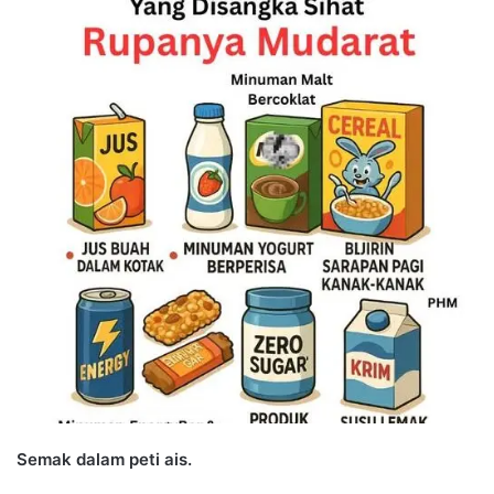
n
d
a
n
e
m
a
i
l
Semak dalam peti ais.