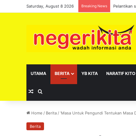
Saturday, August 8 2026
Breaking News
Pelantikan 
UTAMA
BERITA
YB KITA
NARATIF KITO
Random Article
Search for
Home
/
Berita
/
‘Masa Untuk Pengundi Tentukan Masa D
Berita