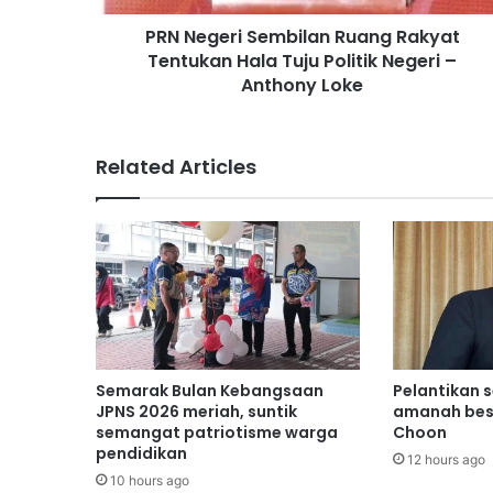
i
PRN Negeri Sembilan Ruang Rakyat
S
Tentukan Hala Tuju Politik Negeri –
e
m
Anthony Loke
b
i
l
Related Articles
a
n
R
u
a
n
g
R
a
k
Semarak Bulan Kebangsaan
Pelantikan 
y
JPNS 2026 meriah, suntik
amanah bes
a
semangat patriotisme warga
Choon
t
pendidikan
12 hours ago
T
10 hours ago