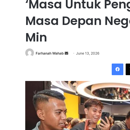
‘Masa Untuk Pen
Masa Depan Nege
Min
Farhanah Wahab
S
June 13, 2026
e
Facebook
n
d
a
n
e
m
a
i
l