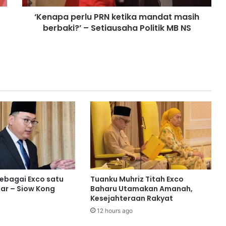
e
‘Kenapa perlu PRN ketika mandat masih
r
berbaki?’ – Setiausaha Politik MB NS
l
u
P
R
N
k
e
t
i
k
a
m
a
n
d
sebagai Exco satu
Tuanku Muhriz Titah Exco
a
ar – Siow Kong
Baharu Utamakan Amanah,
t
Kesejahteraan Rakyat
m
12 hours ago
a