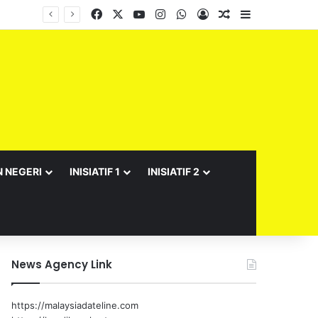
Facebook
X
YouTube
Instagram
WhatsApp
Log In
Random Article
Sidebar
N NEGERI
INISIATIF 1
INISIATIF 2
News Agency Link
https://malaysiadateline.com