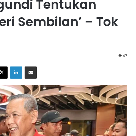
gundi Tentukan
ri Sembilan’ – Tok
47
X
LinkedIn
Share via Email