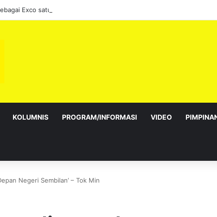
sebagai Exco satu amanah besar – Siow Kong Choon
KOLUMNIS
PROGRAM/INFORMASI
VIDEO
PIMPINA
epan Negeri Sembilan’ – Tok Min