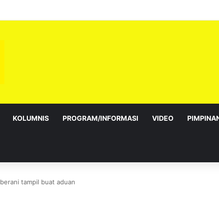
sebagai Exco satu amanah besar – Siow Kong Choon
KOLUMNIS
PROGRAM/INFORMASI
VIDEO
PIMPINA
erani tampil buat aduan