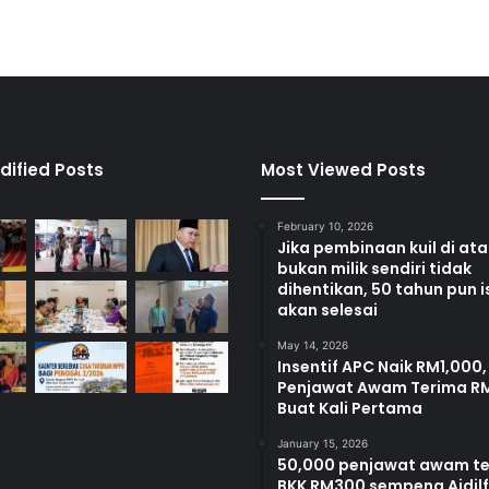
i
R
M
1
b
e
r
m
dified Posts
Most Viewed Posts
u
l
February 10, 2026
a
Jika pembinaan kuil di at
1
bukan milik sendiri tidak
J
dihentikan, 50 tahun pun i
u
akan selesai
l
May 14, 2026
a
Insentif APC Naik RM1,000,
i
Penjawat Awam Terima R
D
Buat Kali Pertama
e
p
January 15, 2026
50,000 penjawat awam t
a
BKK RM300 sempena Aidilfi
n