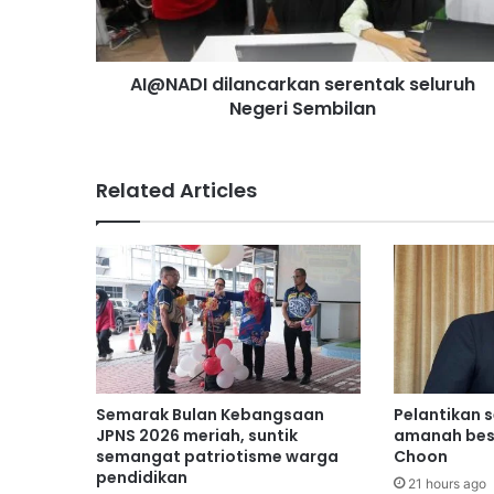
I
d
i
AI@NADI dilancarkan serentak seluruh
l
Negeri Sembilan
a
n
c
a
Related Articles
r
k
a
n
s
e
r
e
n
t
Semarak Bulan Kebangsaan
Pelantikan 
a
JPNS 2026 meriah, suntik
amanah bes
k
semangat patriotisme warga
Choon
pendidikan
s
21 hours ago