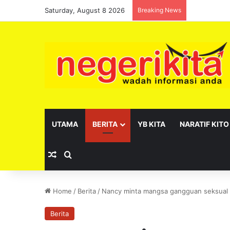
Saturday, August 8 2026
Breaking News
Pelantikan 
UTAMA
BERITA
YB KITA
NARATIF KITO
Random Article
Search for
Home
/
Berita
/
Nancy minta mangsa gangguan seksual b
Berita