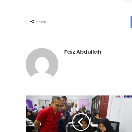
Share
Faiz Abdullah
A
I
@
N
A
D