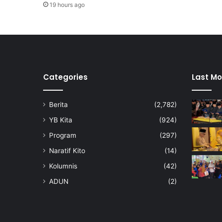
e
19 hours ago
l
u
r
u
h
N
e
Categories
Last Mo
g
e
Berita
(2,782)
r
i
YB Kita
(924)
S
Program
(297)
e
m
Naratif Kito
(14)
b
Kolumnis
(42)
i
l
ADUN
(2)
a
n