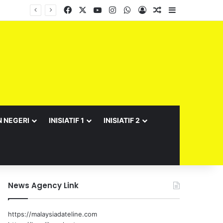
Facebook
X
YouTube
Instagram
WhatsApp
Log In
Random Article
Sidebar
N NEGERI
INISIATIF 1
INISIATIF 2
News Agency Link
https://malaysiadateline.com