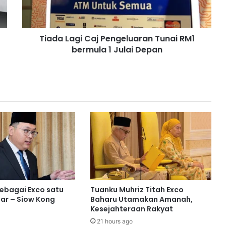
a
g
i
Tiada Lagi Caj Pengeluaran Tunai RM1
C
bermula 1 Julai Depan
a
j
P
e
n
g
e
l
u
a
r
a
n
T
sebagai Exco satu
Tuanku Muhriz Titah Exco
u
ar – Siow Kong
Baharu Utamakan Amanah,
n
Kesejahteraan Rakyat
a
21 hours ago