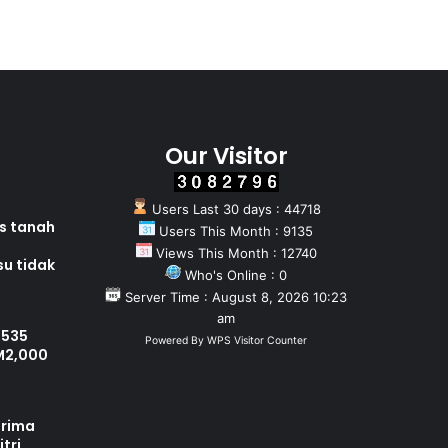
Our Visitor
Users Last 30 days : 44718
as tanah
Users This Month : 9135
Views This Month : 12740
su tidak
Who's Online : 0
Server Time : August 8, 2026 10:23
am
 535
Powered By
WPS Visitor Counter
M2,000
erima
tri