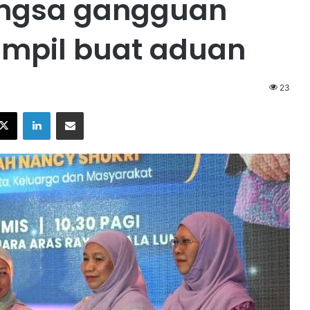
ngsa gangguan
ampil buat aduan
23
X
LinkedIn
Share via Email