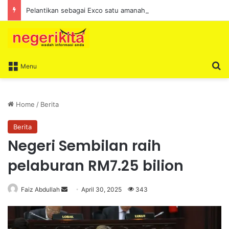
Pelantikan sebagai Exco satu amanah besar – Siow Kong Choon
S
Menu
Home
/
Berita
Berita
Negeri Sembilan raih
pelaburan RM7.25 bilion
Faiz Abdullah
S
April 30, 2025
343
e
n
d