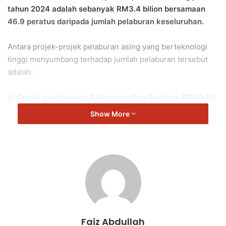
tahun 2024 adalah sebanyak RM3.4 bilion bersamaan
46.9 peratus daripada jumlah pelaburan keseluruhan.
Antara projek-projek pelaburan asing yang berteknologi
tinggi menyumbang terhadap jumlah pelaburan tersebut
adalah:
a) Projek pembesaran Safran Landing Systems (RM 0.65
bilion) – Perancis
Show More
b) Projek baru Fraser and Neave (RM 1.8 bilion) –
Amerika Syarikat /Singapura
c) Projek baru AntMed Malaysia (RM 0.7 bilion) – China
d) Projek baru MyNAFCO Malaysia (RM 0.3 bilion) –
Taiwan
e) Projek pembesaran Shin Heung Sec (RM 0.1 bilion) –
Korea Selatan
Faiz Abdullah
“Sepanjang tempoh 2019 sehingga Disember 2024, jumlah