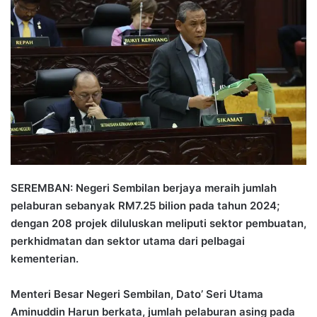
a
n
e
m
a
i
l
SEREMBAN: Negeri Sembilan berjaya meraih jumlah
pelaburan sebanyak RM7.25 bilion pada tahun 2024;
dengan 208 projek diluluskan meliputi sektor pembuatan,
perkhidmatan dan sektor utama dari pelbagai
kementerian.
Menteri Besar Negeri Sembilan, Dato’ Seri Utama
Aminuddin Harun berkata, jumlah pelaburan asing pada