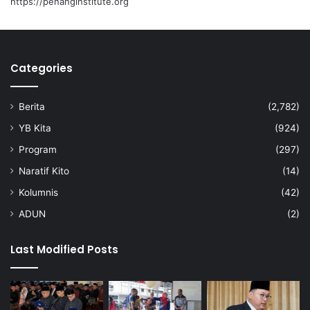
https://penanginstitute.org
k
s
o
n
Categories
Berita
(2,782)
YB Kita
(924)
Program
(297)
Naratif Kito
(14)
Kolumnis
(42)
ADUN
(2)
Last Modified Posts