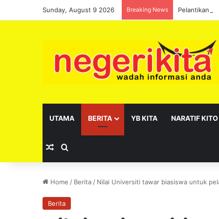
Sunday, August 9 2026
Breaking News
Pelantikan s
UTAMA
BERITA
YB KITA
NARATIF KITO
Random Article
Search for
Home
/
Berita
/
Nilai Universiti tawar biasiswa untuk pel
Berita