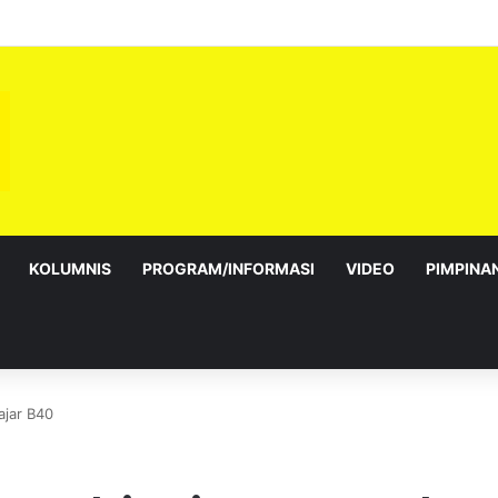
ebagai Exco satu amanah besar – Siow Kong Choon
KOLUMNIS
PROGRAM/INFORMASI
VIDEO
PIMPINA
ajar B40