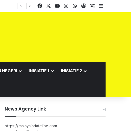
Facebook
X
YouTube
Instagram
WhatsApp
Log In
Random Article
Sidebar
N NEGERI
INISIATIF 1
INISIATIF 2
News Agency Link
https://malaysiadateline.com