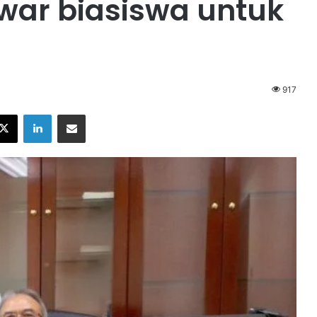
tawar biasiswa untuk
917
X
LinkedIn
Share via Email