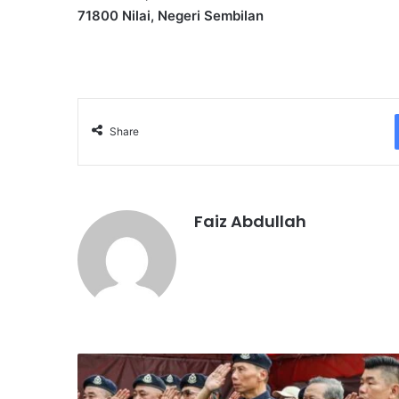
71800 Nilai, Negeri Sembilan
Share
Faiz Abdullah
K
e