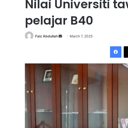
Nilai Universiti 
pelajar B40
Faiz Abdullah
S
March 7, 2025
e
Facebook
n
d
a
n
e
m
a
i
l