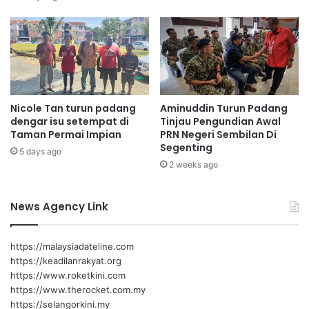
j
k
a
a
r
e
B
d
4
a
0
h
b
Nicole Tan turun padang
Aminuddin Turun Padang
a
dengar isu setempat di
Tinjau Pengundian Awal
h
Taman Permai Impian
PRN Negeri Sembilan Di
a
Segenting
5 days ago
r
2 weeks ago
u
t
a
News Agency Link
n
g
a
https://malaysiadateline.com
n
https://keadilanrakyat.org
i
https://www.roketkini.com
i
https://www.therocket.com.my
s
https://selangorkini.my