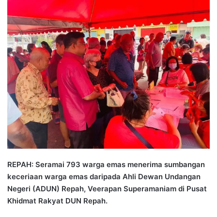
n
d
a
n
e
m
a
i
l
REPAH: Seramai 793 warga emas menerima sumbangan
keceriaan warga emas daripada Ahli Dewan Undangan
Negeri (ADUN) Repah, Veerapan Superamaniam di Pusat
Khidmat Rakyat DUN Repah.