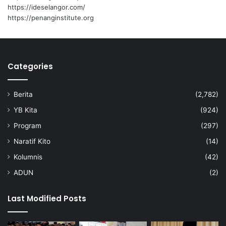
u
https://ideselangor.com/
s
https://penanginstitute.org
o
s
i
a
Categories
l
Berita
(2,782)
YB Kita
(924)
Program
(297)
Naratif Kito
(14)
Kolumnis
(42)
ADUN
(2)
Last Modified Posts