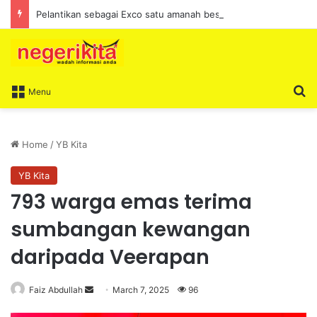
Pelantikan sebagai Exco satu amanah besar – Siow Kong Choon
S
Menu
Home
/
YB Kita
YB Kita
793 warga emas terima
sumbangan kewangan
daripada Veerapan
Faiz Abdullah
S
March 7, 2025
96
e