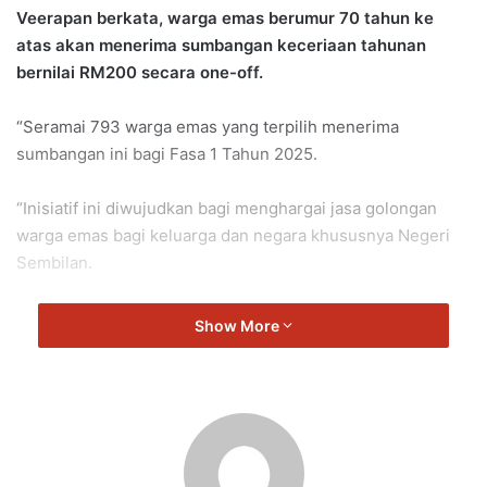
Veerapan berkata, warga emas berumur 70 tahun ke
atas akan menerima sumbangan keceriaan tahunan
bernilai RM200 secara one-off.
“Seramai 793 warga emas yang terpilih menerima
sumbangan ini bagi Fasa 1 Tahun 2025.
“Inisiatif ini diwujudkan bagi menghargai jasa golongan
warga emas bagi keluarga dan negara khususnya Negeri
Sembilan.
“Bermula tahun 2025, sumbangan RM200 ini akan
Show More
diserahkan kepada penerima semasa musim perayaan
agama masing-masing dan diharap ia memberi lebih
keceriaan kepada golongan warga emas Negeri Sembilan.
“Dalam pada itu, warga emas yang telah berdaftar pada
tahun lepas (2024) dan menerima sumbangan kewangan