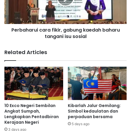
a
h
w
a
a
r
r
u
Perbaharui cara fikir, gabung kaedah baharu
b
i
i
tangani isu sosial
c
a
a
s
r
Related Articles
i
a
s
f
w
i
a
k
u
i
n
r
t
,
u
g
k
a
10 Exco Negeri Sembilan
Kibarlah Jalur Gemilang:
p
b
Angkat Sumpah,
Simbol kedaulatan dan
e
u
Lengkapkan Pentadbiran
perpaduan bersama
l
Kerajaan Negeri
n
5 days ago
a
g
3 days ago