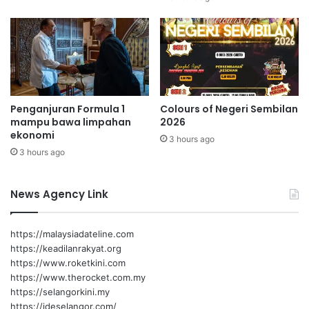
P
u
r
n
o
d
j
r
e
a
k
i
N
n
Penganjuran Formula 1
Colours of Negeri Sembilan
a
K
mampu bawa limpahan
2026
i
a
ekonomi
k
m
3 hours ago
T
3 hours ago
p
a
u
r
n
News Agency Link
a
g
f
B
R
a
https://malaysiadateline.com
M
h
https://keadilanrakyat.org
2
a
https://www.roketkini.com
0
g
https://www.therocket.com.my
.
i
https://selangorkini.my
1
a
https://ideselangor.com/