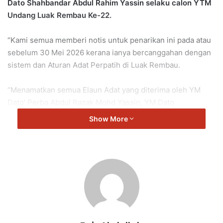
Dato Shahbandar Abdul Rahim Yassin selaku calon YTM
Undang Luak Rembau Ke-22.
“Kami semua memberi notis untuk penarikan ini pada atau
sebelum 30 Mei 2026 kerana ianya bercanggahan dengan
sistem dan Aturan Adat Perpatih di Luak Rembau.
“Menamatkan semua Elaun Adat yang diterima oleh YM
Dato’ Perba Abdul Razak Mohd Yassin, YM Dato
Shahbandar Abdul Rahim Yassin, YM Dato Merbangsa
Show More
Norazmi dan semua Lembaga Luak yang menerima elaun
ini berkuatkuasa pada bulan Mei 2026 ini.
“Perlu Menutup Balai dan Pejabat Undang dan
berkuatkuasa pada 8 Mei 2026 kerana kedudukan Jawatan
Penyandang Pusaka Undang Luak Ke-22 ini masih belum
rasmi sepenuhnya dan perkara ini juga telah membuatkan
seluruh Anak Waris rasa marah kerana tidak mematuhi