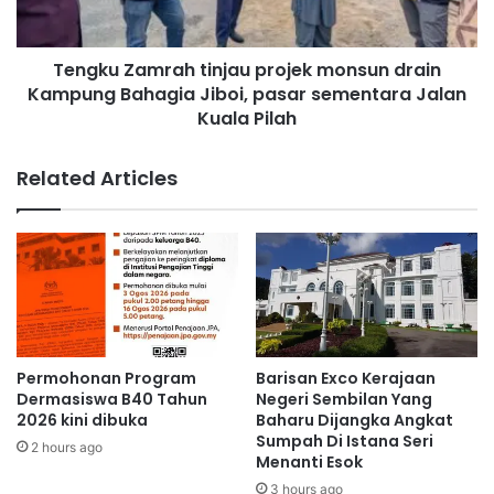
bukan untuk menjatuhkan sesiapa, tetapi untuk
S
a
mempertahankan maruah adat.
e
m
m
Tengku Zamrah tinjau projek monsun drain
r
e
Kampung Bahagia Jiboi, pasar sementara Jalan
“Adat tidak boleh diwarisi melalui percaturan. Adat wajib
a
n
h
Kuala Pilah
dipelihara melalui amanah.
t
t
a
i
Related Articles
“Selagi adat dijunjung, selagi waris dihormati, selagi
r
n
musyawarah dipelihara, maka Negeri Sembilan akan terus
a
j
1
berdiri megah dengan warisan Adat Perpatihnya,” ujar
a
8
u
beliau.
B
p
u
r
l
o
a
j
n
e
Permohonan Program
Barisan Exco Kerajaan
U
k
Dermasiswa B40 Tahun
Negeri Sembilan Yang
n
m
2026 kini dibuka
Baharu Dijangka Angkat
t
o
Sumpah Di Istana Seri
2 hours ago
u
Menanti Esok
n
k
s
3 hours ago