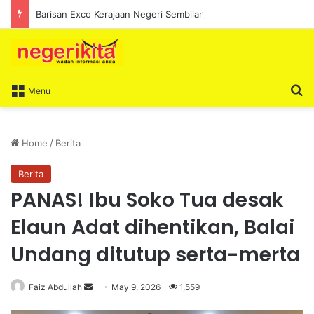
Barisan Exco Kerajaan Negeri Sembilan Yang Baharu Dijangka Angkat Sumpah Di Istana Seri Menanti Esok
S
Menu
Home
/
Berita
Berita
PANAS! Ibu Soko Tua desak
Elaun Adat dihentikan, Balai
Undang ditutup serta-merta
Faiz Abdullah
S
May 9, 2026
1,559
e