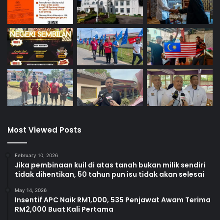
l
a
n
K
u
a
l
a
P
i
l
a
Most Viewed Posts
h
February 10, 2026
Jika pembinaan kuil di atas tanah bukan milik sendiri
tidak dihentikan, 50 tahun pun isu tidak akan selesai
May 14, 2026
Insentif APC Naik RM1,000, 535 Penjawat Awam Terima
RM2,000 Buat Kali Pertama