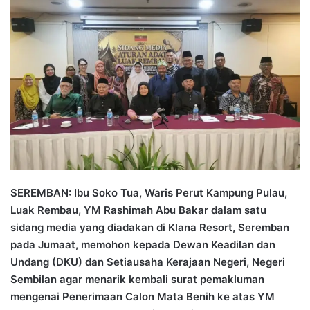
n
d
a
n
e
m
a
i
l
SEREMBAN: Ibu Soko Tua, Waris Perut Kampung Pulau,
Luak Rembau, YM Rashimah Abu Bakar dalam satu
sidang media yang diadakan di Klana Resort, Seremban
pada Jumaat, memohon kepada Dewan Keadilan dan
Undang (DKU) dan Setiausaha Kerajaan Negeri, Negeri
Sembilan agar menarik kembali surat pemakluman
mengenai Penerimaan Calon Mata Benih ke atas YM