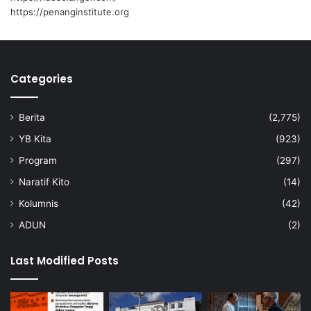
7
J
https://penanginstitute.org
J
i
u
b
t
o
a
i
,
Categories
p
a
Berita
(2,775)
s
a
YB Kita
(923)
r
Program
(297)
s
e
Naratif Kito
(14)
m
Kolumnis
(42)
e
n
ADUN
(2)
t
a
Last Modified Posts
r
a
J
a