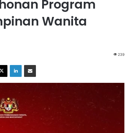
honan Program
mpinan Wanita
239
X
LinkedIn
Share via Email