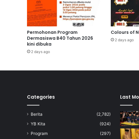
n
g
O
r
a
Permohonan Program
Colours of 
n
Dermasiswa B40 Tahun 2026
2 days ago
g
kini dibuka
A
2 days ago
s
l
i
d
i
k
u
Categories
Last Mo
a
r
Berita
(2,782)
a
n
YB Kita
(924)
t
Program
(297)
i