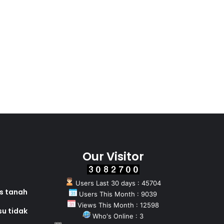
Our Visitor
Users Last 30 days : 45704
as tanah
Users This Month : 9039
Views This Month : 12598
su tidak
Who's Online : 3