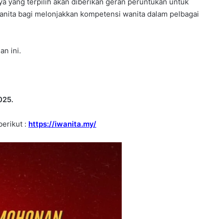
aya yang terpilih akan diberikan geran peruntukan untuk
ita bagi melonjakkan kompetensi wanita dalam pelbagai
n ini.
025.
berikut :
https://iwanita.my/