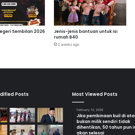
u
h
5
.
1
Negeri Sembilan 2026
Jenis-jenis bantuan untuk isi
p
rumah B40
e
2 weeks ago
r
a
t
u
s
p
a
d
dified Posts
Most Viewed Posts
a
2
February 10, 2026
0
Jika pembinaan kuil di at
2
bukan milik sendiri tidak
4
dihentikan, 50 tahun pun i
akan selesai