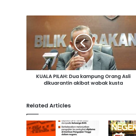
K
U
A
L
A
P
I
L
A
KUALA PILAH: Dua kampung Orang Asli
H
dikuarantin akibat wabak kusta
:
D
u
a
Related Articles
k
a
m
p
u