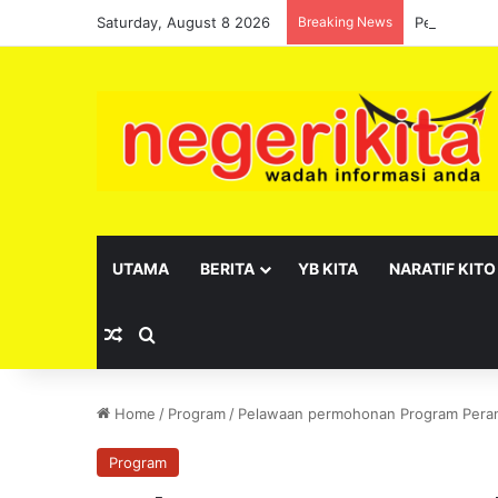
Saturday, August 8 2026
Breaking News
Pelantikan 
UTAMA
BERITA
YB KITA
NARATIF KITO
Random Article
Search for
Home
/
Program
/
Pelawaan permohonan Program Peran
Program