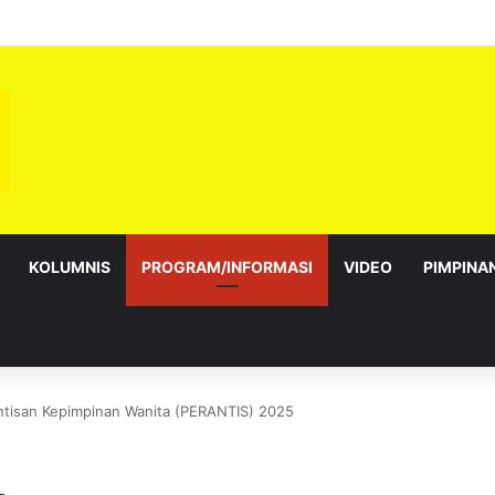
sebagai Exco satu amanah besar – Siow Kong Choon
KOLUMNIS
PROGRAM/INFORMASI
VIDEO
PIMPINA
tisan Kepimpinan Wanita (PERANTIS) 2025