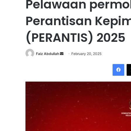
Pelawaan permo
Perantisan Kepi
(PERANTIS) 2025
Faiz Abdullah
S
February 20, 2025
e
Facebook
n
d
a
n
e
m
a
i
l