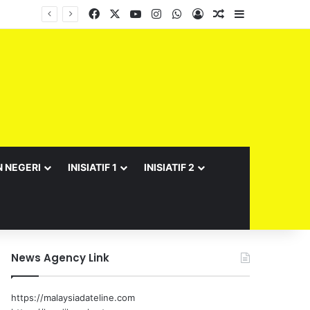
Facebook
X
YouTube
Instagram
WhatsApp
Log In
Random Article
Sidebar
N NEGERI
INISIATIF 1
INISIATIF 2
News Agency Link
https://malaysiadateline.com