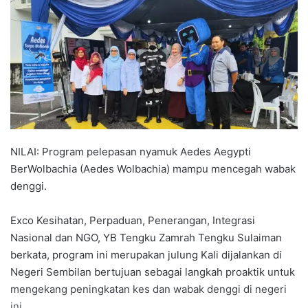
n
d
a
n
e
m
a
i
l
NILAI: Program pelepasan nyamuk Aedes Aegypti
BerWolbachia (Aedes Wolbachia) mampu mencegah wabak
denggi.
Exco Kesihatan, Perpaduan, Penerangan, Integrasi
Nasional dan NGO, YB Tengku Zamrah Tengku Sulaiman
berkata, program ini merupakan julung Kali dijalankan di
Negeri Sembilan bertujuan sebagai langkah proaktik untuk
mengekang peningkatan kes dan wabak denggi di negeri
ini.