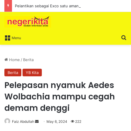
Pelantikan sebagai Exco satu amanah besar – Siow Kong Choon
S
Menu
Home
/
Berita
Berita
YB Kita
Pelepasan nyamuk Aedes
Wolbachia mampu cegah
demam denggi
Faiz Abdullah
S
May 6, 2024
222
e