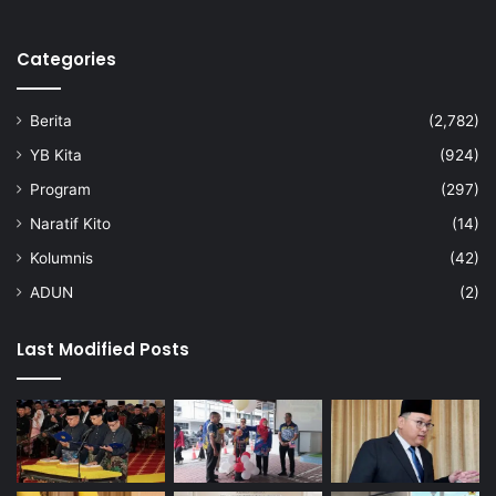
t
e
Categories
g
a
r
Berita
(2,782)
YB Kita
(924)
Program
(297)
Naratif Kito
(14)
Kolumnis
(42)
ADUN
(2)
Last Modified Posts