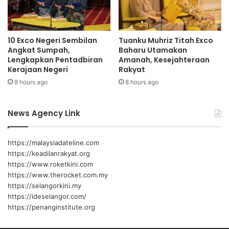
i
b
m
i
p
l
10 Exco Negeri Sembilan
Tuanku Muhriz Titah Exco
o
a
Angkat Sumpah,
Baharu Utamakan
r
n
Lengkapkan Pentadbiran
Amanah, Kesejahteraan
t
c
Kerajaan Negeri
Rakyat
a
8 hours ago
8 hours ago
p
a
i
News Agency Link
s
i
f
https://malaysiadateline.com
a
https://keadilanrakyat.org
r
https://www.roketkini.com
m
https://www.therocket.com.my
i
https://selangorkini.my
s
https://ideselangor.com/
k
https://penanginstitute.org
i
n