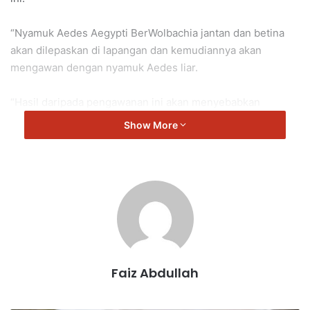
“Nyamuk Aedes Aegypti BerWolbachia jantan dan betina
akan dilepaskan di lapangan dan kemudiannya akan
mengawan dengan nyamuk Aedes liar.
“Hasil daripada pengawanan ini akan menyebabkan
bakteria Wolbachia tersebar di dalam populasi nyamuk
Show More
Aedes di lapangan.
“Bakteria Wolbachia seterusnya bertindak merencat
perkembangan virus denggi dalam badan nyamuk dan
seterusnya akan menyekat penularan virus demam
denggi,” ujar beliau.
Tengku Zamrah berkata demikian di Majlis Perasmian
Faiz Abdullah
Pelancaran Program Perlepasan Nyamuk Aedes
Berwolbachia Peringkat Negeri Sembilan Tahun 2024 di
Apartment Desa Anggerik, Nilai.