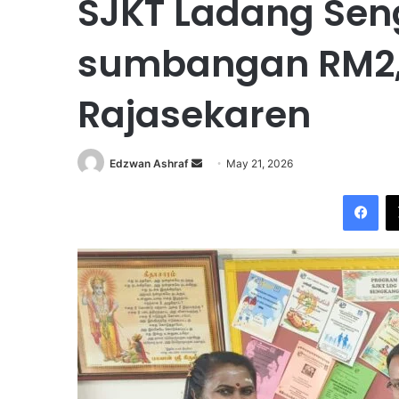
SJKT Ladang Sen
sumbangan RM2,
Rajasekaren
Edzwan Ashraf
S
May 21, 2026
e
Facebook
n
d
a
n
e
m
a
i
l