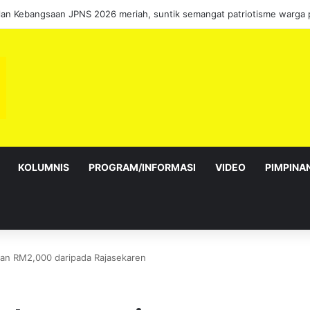
sebagai Exco satu amanah besar – Siow Kong Choon
KOLUMNIS
PROGRAM/INFORMASI
VIDEO
PIMPINA
an RM2,000 daripada Rajasekaren