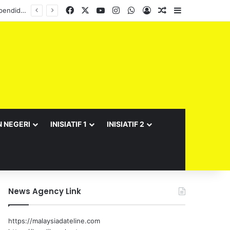
Facebook
X
YouTube
Instagram
WhatsApp
Log In
Random Article
Sidebar
N NEGERI
INISIATIF 1
INISIATIF 2
News Agency Link
https://malaysiadateline.com