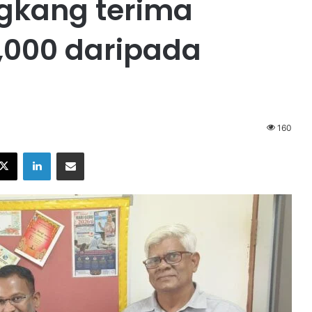
gkang terima
000 daripada
160
X
LinkedIn
Share via Email