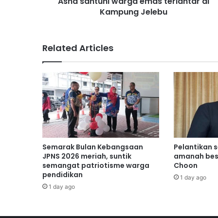
Asna santuni warga emas terlantar di
n
Kampung Jelebu
i
w
a
r
Related Articles
g
a
e
m
a
s
t
e
r
l
Semarak Bulan Kebangsaan
Pelantikan 
a
JPNS 2026 meriah, suntik
amanah bes
n
semangat patriotisme warga
Choon
pendidikan
t
1 day ago
a
1 day ago
r
d
i