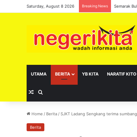
Saturday, August 8 2026
Breaking News
Pelantikan 
UTAMA
BERITA
YB KITA
NARATIF KITO
Random Article
Search for
Home
/
Berita
/
SJKT Ladang Sengkang terima sumbang
Berita