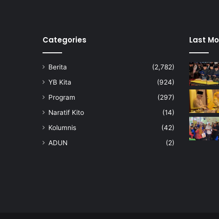
K
a
m
p
Categories
Last Mo
u
n
Berita
(2,782)
g
J
YB Kita
(924)
e
Program
(297)
l
e
Naratif Kito
(14)
b
Kolumnis
(42)
u
ADUN
(2)