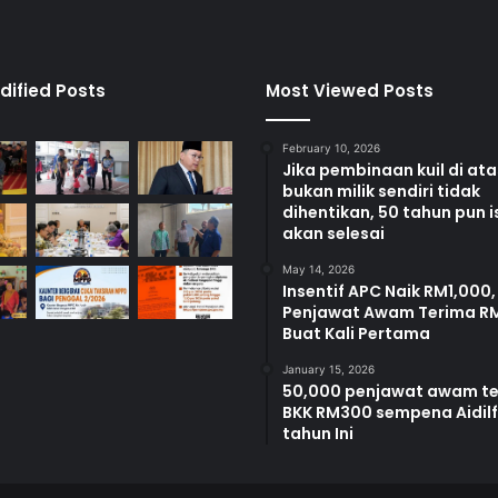
a
h
d
i
dified Posts
Most Viewed Posts
P
a
February 10, 2026
r
Jika pembinaan kuil di at
l
bukan milik sendiri tidak
i
dihentikan, 50 tahun pun i
m
akan selesai
e
May 14, 2026
n
Insentif APC Naik RM1,000,
R
Penjawat Awam Terima R
a
Buat Kali Pertama
s
a
January 15, 2026
50,000 penjawat awam t
h
BKK RM300 sempena Aidilfi
tahun Ini