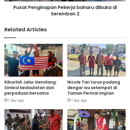
a
g
Pusat Penginapan Pekerja baharu dibuka di
s
i
a
Seremban 2
n
n
a
k
p
Related Articles
e
a
r
n
a
P
p
e
k
k
e
e
m
r
a
j
l
a
Kibarlah Jalur Gemilang:
Nicole Tan turun padang
a
b
Simbol kedaulatan dan
dengar isu setempat di
n
a
perpaduan bersama
Taman Permai Impian
g
h
1 day ago
1 day ago
a
a
n
r
u
d
i