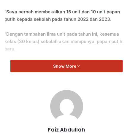
“Saya pernah membekalkan 15 unit dan 10 unit papan
putih kepada sekolah pada tahun 2022 dan 2023.
“Dengan tambahan lima unit pada tahun ini, kesemua
kelas (30 kelas) sekolah akan mempunyai papan putih
baru.
“Pembekalan 30 bangku panjang kantin atas permintaan
Show More
pihak sekolah untuk menggantikan sebahagian bangku
yang telah rosak,” ujar Cha.
Cha berkata, 30 unit bangku panjang kantin telah
dihantar ke SK Seremban Jaya 2 pada 29 Jun 2024.
“Sebelum ini, guru besar, Shah Rizan memaklumkan
sebahagian bangku di kantin telah rosak dan memohon
Faiz Abdullah
peruntukan saya untuk menggantikannya dengan