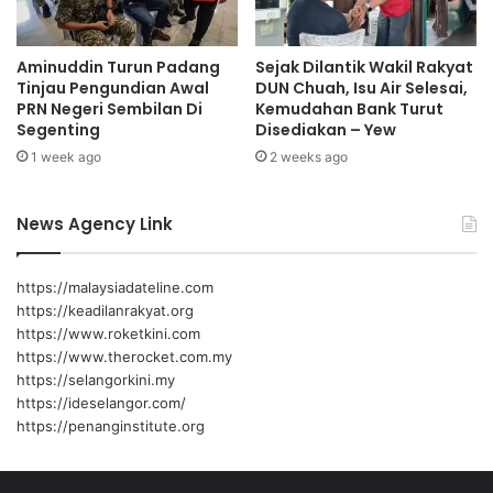
b
u
Aminuddin Turun Padang
Sejak Dilantik Wakil Rakyat
k
Tinjau Pengundian Awal
DUN Chuah, Isu Air Selesai,
a
PRN Negeri Sembilan Di
Kemudahan Bank Turut
d
Segenting
Disediakan – Yew
i
1 week ago
2 weeks ago
S
e
r
News Agency Link
e
m
b
https://malaysiadateline.com
a
https://keadilanrakyat.org
n
https://www.roketkini.com
2
https://www.therocket.com.my
https://selangorkini.my
https://ideselangor.com/
https://penanginstitute.org