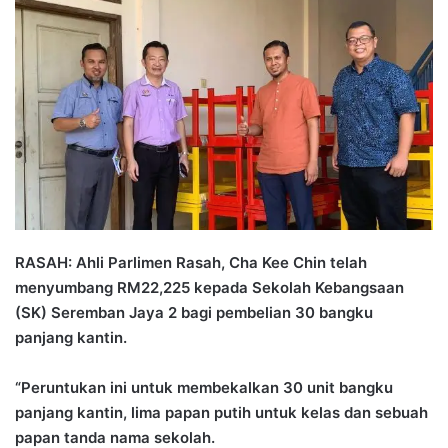
n
d
a
n
e
m
a
i
l
RASAH: Ahli Parlimen Rasah, Cha Kee Chin telah
menyumbang RM22,225 kepada Sekolah Kebangsaan
(SK) Seremban Jaya 2 bagi pembelian 30 bangku
panjang kantin.
“Peruntukan ini untuk membekalkan 30 unit bangku
panjang kantin, lima papan putih untuk kelas dan sebuah
papan tanda nama sekolah.