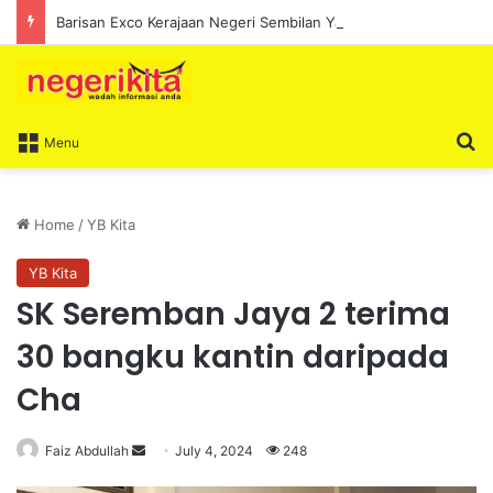
Barisan Exco Kerajaan Negeri Sembilan Yang Baharu Dijangka Angkat Sumpah Di Istana Seri Menanti Esok
S
Menu
Home
/
YB Kita
YB Kita
SK Seremban Jaya 2 terima
30 bangku kantin daripada
Cha
Faiz Abdullah
S
July 4, 2024
248
e