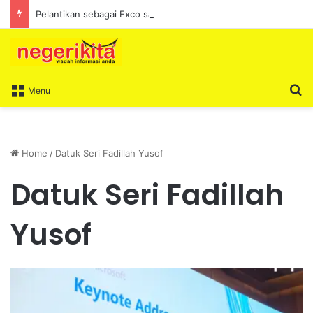
Pelantikan sebagai Exco satu amanah besar – Siow Kong Choon
S
Menu
Home
/
Datuk Seri Fadillah Yusof
Datuk Seri Fadillah
Yusof