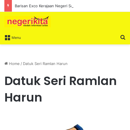
Barisan Exco Kerajaan Negeri Sembilan Yang Baharu Dijangka Angkat Sumpah Di Istana Seri Menanti Esok
S
Menu
Home
/
Datuk Seri Ramlan Harun
Datuk Seri Ramlan
Harun