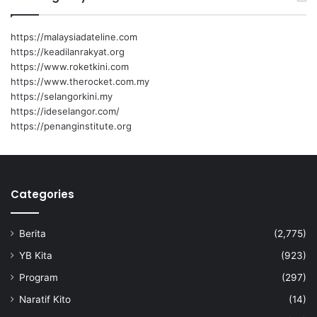
https://malaysiadateline.com
https://keadilanrakyat.org
https://www.roketkini.com
https://www.therocket.com.my
https://selangorkini.my
https://ideselangor.com/
https://penanginstitute.org
Categories
Berita
(2,775)
YB Kita
(923)
Program
(297)
Naratif Kito
(14)