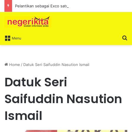
Pelantikan sebagai Exco satu amanah besar – Siow Kong Choon
S
Menu
Home
/
Datuk Seri Saifuddin Nasution Ismail
Datuk Seri
Saifuddin Nasution
Ismail