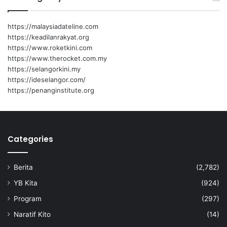
https://malaysiadateline.com
https://keadilanrakyat.org
https://www.roketkini.com
https://www.therocket.com.my
https://selangorkini.my
https://ideselangor.com/
https://penanginstitute.org
Categories
Berita
(2,782)
YB Kita
(924)
Program
(297)
Naratif Kito
(14)