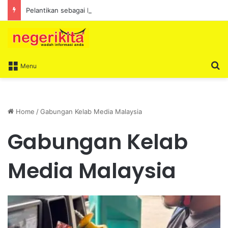
Pelantikan sebagai Exco satu amanah besar – Siow Kong Choon
S
Menu
Home
/
Gabungan Kelab Media Malaysia
Gabungan Kelab
Media Malaysia