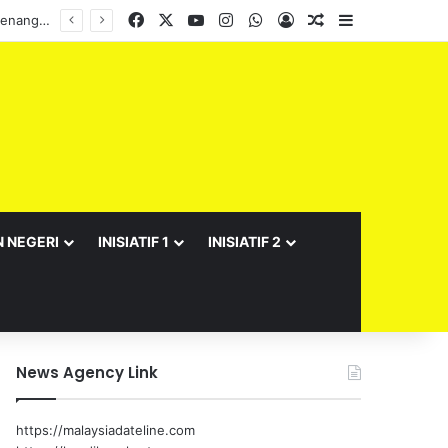
Facebook
X
YouTube
Instagram
WhatsApp
Log In
Random Article
Sidebar
Terima kasih, Negeri Sembilan…saya datang dengan amanah, saya pulang dengan kenangan dan doa
N NEGERI
INISIATIF 1
INISIATIF 2
News Agency Link
https://malaysiadateline.com