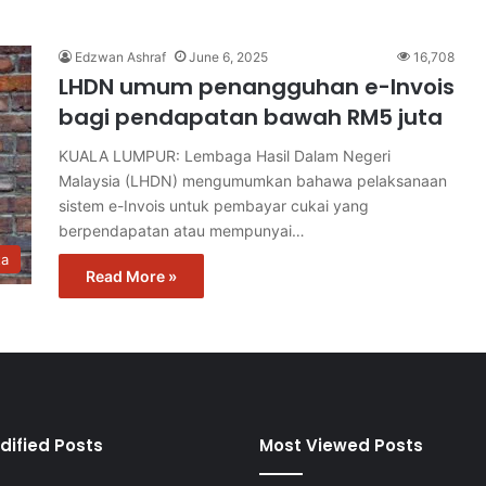
Edzwan Ashraf
June 6, 2025
16,708
LHDN umum penangguhan e-Invois
bagi pendapatan bawah RM5 juta
KUALA LUMPUR: Lembaga Hasil Dalam Negeri
Malaysia (LHDN) mengumumkan bahawa pelaksanaan
sistem e-Invois untuk pembayar cukai yang
berpendapatan atau mempunyai…
ta
Read More »
dified Posts
Most Viewed Posts