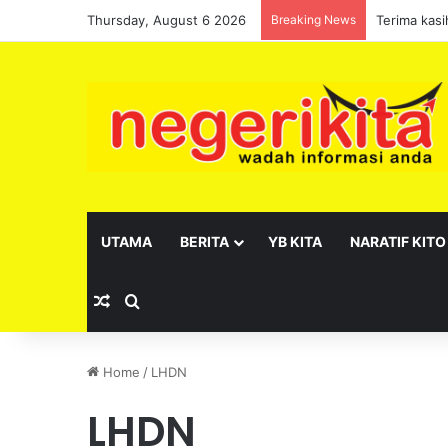
Thursday, August 6 2026
Breaking News
UTAMA
BERITA
YB KITA
NARATIF KITO
Random Article
Search for
Home
/
LHDN
LHDN