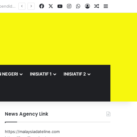
Facebook
X
YouTube
Instagram
WhatsApp
Log In
Random Article
Sidebar
N NEGERI
INISIATIF 1
INISIATIF 2
News Agency Link
https://malaysiadateline.com