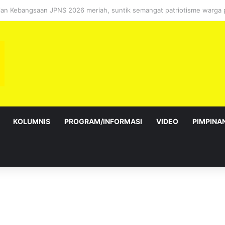
sebagai Exco satu amanah besar – Siow Kong Choon
KOLUMNIS
PROGRAM/INFORMASI
VIDEO
PIMPINA