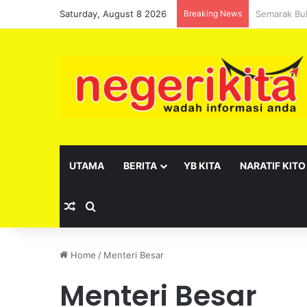
Saturday, August 8 2026
Breaking News
Pelantikan 
UTAMA
BERITA
YB KITA
NARATIF KITO
Random Article
Search for
Home
/
Menteri Besar
Menteri Besar