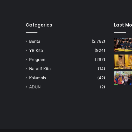
Categories
Last Mo
Berita
(2,782)
YB Kita
(924)
Program
(297)
Naratif Kito
(14)
Kolumnis
(42)
ADUN
(2)