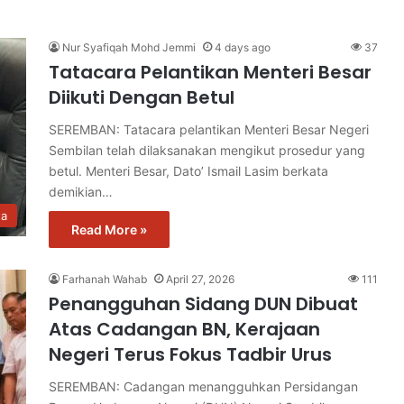
Nur Syafiqah Mohd Jemmi
4 days ago
37
Tatacara Pelantikan Menteri Besar
Diikuti Dengan Betul
SEREMBAN: Tatacara pelantikan Menteri Besar Negeri
Sembilan telah dilaksanakan mengikut prosedur yang
betul. Menteri Besar, Dato’ Ismail Lasim berkata
demikian…
ta
Read More »
Farhanah Wahab
April 27, 2026
111
Penangguhan Sidang DUN Dibuat
Atas Cadangan BN, Kerajaan
Negeri Terus Fokus Tadbir Urus
SEREMBAN: Cadangan menangguhkan Persidangan