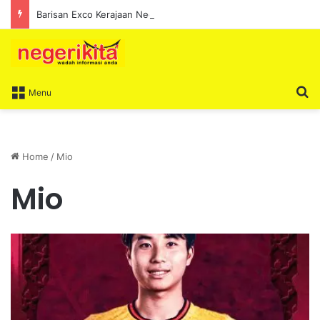
Barisan Exco Kerajaan Negeri Sembilan Yang Baharu Dijangka Angkat Sumpah Di Istana Seri Menanti Esok
S
Menu
Home
/
Mio
Mio