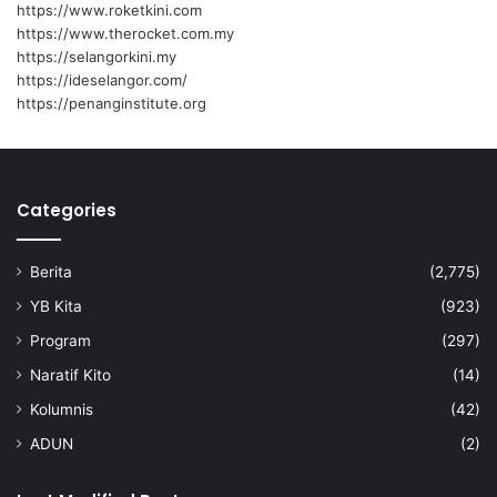
https://www.roketkini.com
https://www.therocket.com.my
https://selangorkini.my
https://ideselangor.com/
https://penanginstitute.org
Categories
Berita
(2,775)
YB Kita
(923)
Program
(297)
Naratif Kito
(14)
Kolumnis
(42)
ADUN
(2)