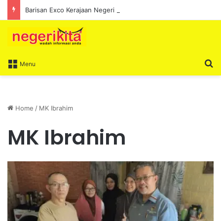
Barisan Exco Kerajaan Negeri Sembilan Yang Baharu Dijangka Angkat Sumpah Di Istana Seri Menanti Esok
S
Menu
Home
/
MK Ibrahim
MK Ibrahim