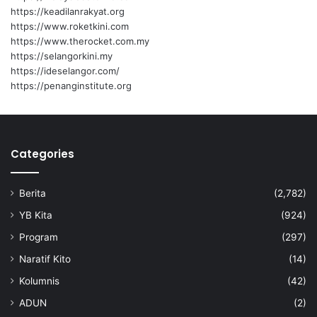
https://keadilanrakyat.org
https://www.roketkini.com
https://www.therocket.com.my
https://selangorkini.my
https://ideselangor.com/
https://penanginstitute.org
Categories
Berita
(2,782)
YB Kita
(924)
Program
(297)
Naratif Kito
(14)
Kolumnis
(42)
ADUN
(2)