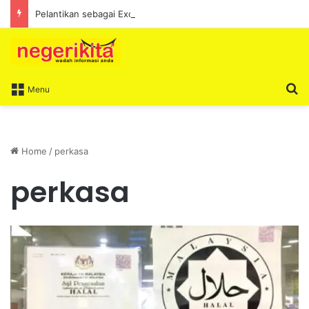
Pelantikan sebagai Exco satu amanah besar – Siow Kong Choon
S
Menu
Home
/
perkasa
perkasa