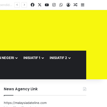
Facebook
X
YouTube
Instagram
WhatsApp
Log In
Random Article
Sidebar
N NEGERI
INISIATIF 1
INISIATIF 2
News Agency Link
https://malaysiadateline.com