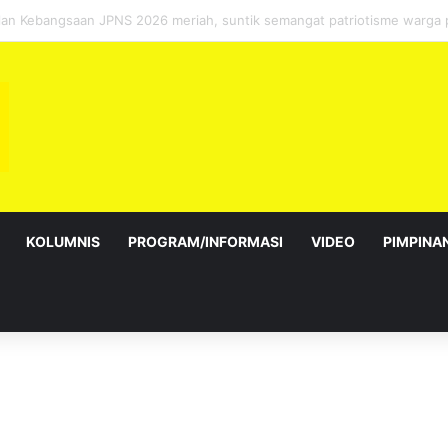
sebagai Exco satu amanah besar – Siow Kong Choon
KOLUMNIS
PROGRAM/INFORMASI
VIDEO
PIMPINA