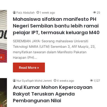
Faiz Abdullah
1 week ago
25
Mahasiswa sifatkan manifesto PH
Negeri Sembilan bantu lebih ramai
pelajar IPT, termasuk keluarga M40
SEREMBAN JAYA: Seorang mahasiswa Universiti
Teknologi MARA (UiTM) Seremban 3, Afif Muqriz, 23,
menyifatkan tawaran dalam Manifesto Pakatan
ta
Harapan (PH)…
Read More »
Nur Syafiqah Mohd Jemmi
4 weeks ago
1,127
Arul Kumar Mohon Kepercayaan
Rakyat Teruskan Agenda
Pembangunan Nilai