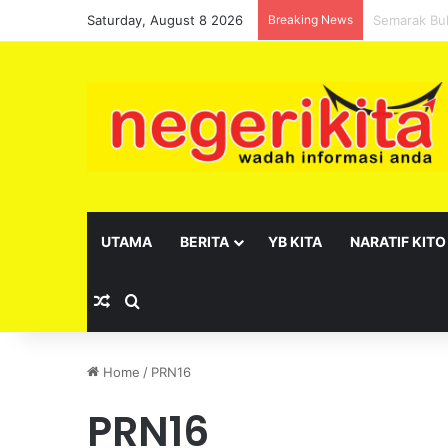
Saturday, August 8 2026
Breaking News
Pelantikan 
UTAMA
BERITA
YB KITA
NARATIF KITO
Random Article
Search for
Home
/
PRN16
PRN16