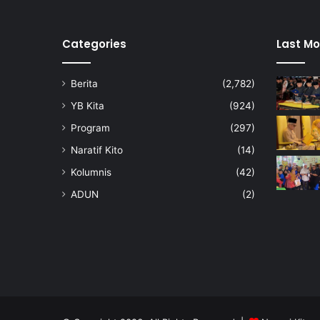
Categories
Last Mo
Berita
(2,782)
YB Kita
(924)
Program
(297)
Naratif Kito
(14)
Kolumnis
(42)
ADUN
(2)