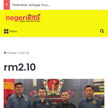
Pelantikan sebagai Exco satu amanah besar – Siow Kong Choon
S
Menu
Home
/
rm2.10
rm2.10