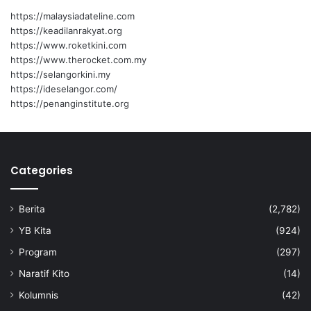
https://malaysiadateline.com
https://keadilanrakyat.org
https://www.roketkini.com
https://www.therocket.com.my
https://selangorkini.my
https://ideselangor.com/
https://penanginstitute.org
Categories
Berita
(2,782)
YB Kita
(924)
Program
(297)
Naratif Kito
(14)
Kolumnis
(42)