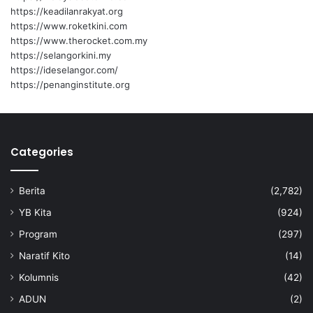
https://keadilanrakyat.org
https://www.roketkini.com
https://www.therocket.com.my
https://selangorkini.my
https://ideselangor.com/
https://penanginstitute.org
Categories
Berita
(2,782)
YB Kita
(924)
Program
(297)
Naratif Kito
(14)
Kolumnis
(42)
ADUN
(2)