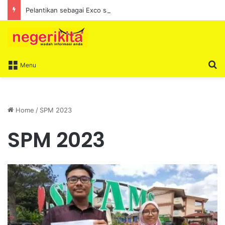
Pelantikan sebagai Exco satu amanah besar – Siow Kong Choon
S
Menu
Home
/
SPM 2023
SPM 2023