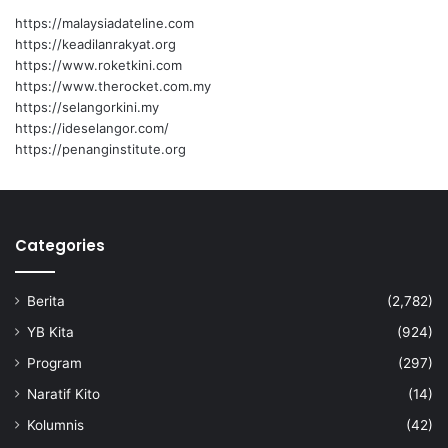
https://malaysiadateline.com
https://keadilanrakyat.org
https://www.roketkini.com
https://www.therocket.com.my
https://selangorkini.my
https://ideselangor.com/
https://penanginstitute.org
Categories
Berita
(2,782)
YB Kita
(924)
Program
(297)
Naratif Kito
(14)
Kolumnis
(42)