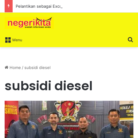
Pelantikan sebagai Exco satu amanah besar – Siow Kong Choon
S
Menu
Home
/
subsidi diesel
subsidi diesel