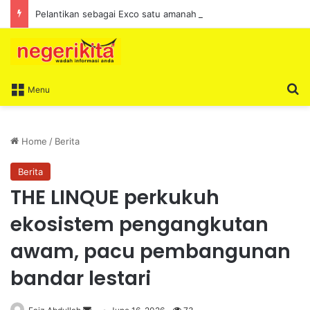
Pelantikan sebagai Exco satu amanah besar – Siow Kong Choon
S
Menu
Home
/
Berita
Berita
THE LINQUE perkukuh
ekosistem pengangkutan
awam, pacu pembangunan
bandar lestari