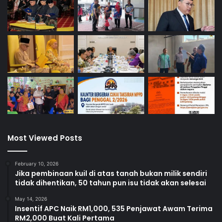
a
p
i
n
d
i
v
i
d
u
Most Viewed Posts
February 10, 2026
Jika pembinaan kuil di atas tanah bukan milik sendiri
tidak dihentikan, 50 tahun pun isu tidak akan selesai
May 14, 2026
Insentif APC Naik RM1,000, 535 Penjawat Awam Terima
RM2,000 Buat Kali Pertama