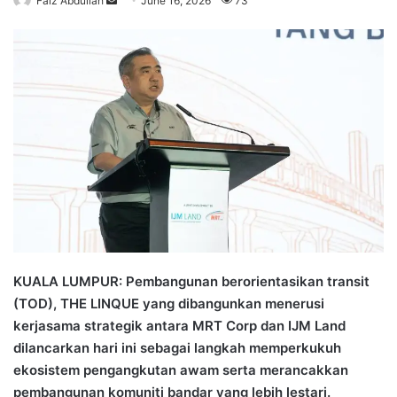
Faiz Abdullah
S
June 16, 2026
73
e
n
d
a
n
e
m
a
i
l
KUALA LUMPUR: Pembangunan berorientasikan transit
(TOD), THE LINQUE yang dibangunkan menerusi
kerjasama strategik antara MRT Corp dan IJM Land
dilancarkan hari ini sebagai langkah memperkukuh
ekosistem pengangkutan awam serta merancakkan
pembangunan komuniti bandar yang lebih lestari.