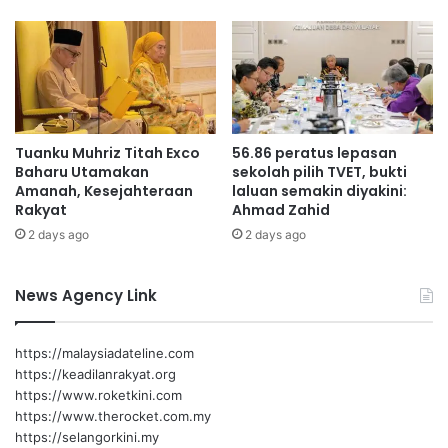
manfaat generasi akan datang.
t
a
l
k
e
s
i
Tuanku Muhriz Titah Exco
56.86 peratus lepasan
h
Baharu Utamakan
sekolah pilih TVET, bukti
a
Amanah, Kesejahteraan
laluan semakin diyakini:
t
Rakyat
Ahmad Zahid
a
2 days ago
2 days ago
n
,
r
News Agency Link
e
k
o
https://malaysiadateline.com
d
https://keadilanrakyat.org
Loke
k
https://www.roketkini.com
e
https://www.therocket.com.my
s
https://selangorkini.my