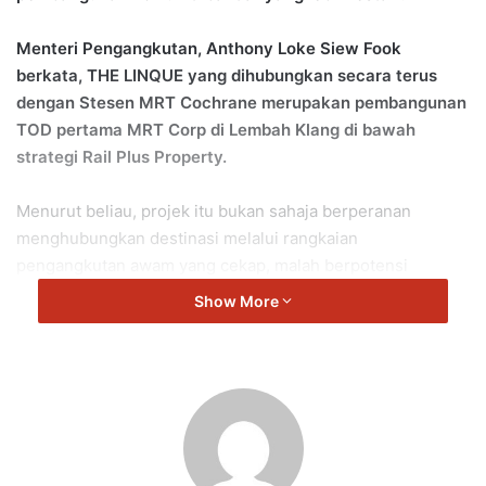
Menteri Pengangkutan, Anthony Loke Siew Fook
berkata, THE LINQUE yang dihubungkan secara terus
dengan Stesen MRT Cochrane merupakan pembangunan
TOD pertama MRT Corp di Lembah Klang di bawah
strategi Rail Plus Property.
Menurut beliau, projek itu bukan sahaja berperanan
menghubungkan destinasi melalui rangkaian
pengangkutan awam yang cekap, malah berpotensi
merangsang pertumbuhan ekonomi dan mewujudkan
Show More
peluang pekerjaan.
“Sebagai pembangunan TOD pertama MRT Corp di
Lembah Klang di bawah strategi Rail Plus Property, THE
LINQUE menandakan satu lagi langkah penting dalam
usaha memperkukuh ekosistem pengangkutan awam yang
bukan sahaja menghubungkan destinasi, malah