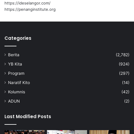
i
https://ideselangor.com/
h
https://penanginstitute.org
a
t
a
n
Categories
t
u
n
Berita
(2,782)
g
g
YB Kita
(924)
a
Program
(297)
l
u
Naratif Kito
(14)
n
Kolumnis
(42)
t
u
ADUN
(2)
k
s
Last Modified Posts
e
t
i