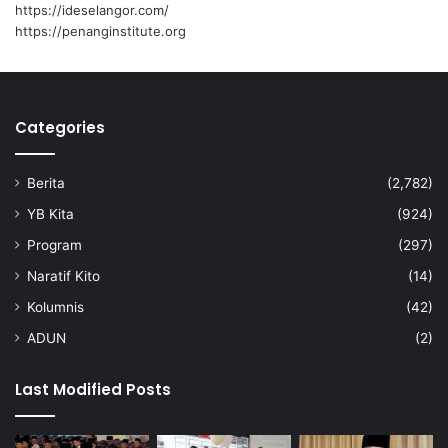
https://ideselangor.com/
https://penanginstitute.org
Categories
Berita
(2,782)
YB Kita
(924)
Program
(297)
Naratif Kito
(14)
Kolumnis
(42)
ADUN
(2)
Last Modified Posts