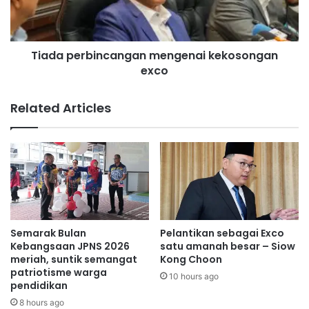
h
e
h
r
a
b
Tiada perbincangan mengenai kekosongan
r
i
a
exco
n
p
c
a
a
Related Articles
n
n
g
a
n
m
e
n
g
e
Semarak Bulan
Pelantikan sebagai Exco
n
Kebangsaan JPNS 2026
satu amanah besar – Siow
a
meriah, suntik semangat
Kong Choon
patriotisme warga
i
10 hours ago
pendidikan
k
e
8 hours ago