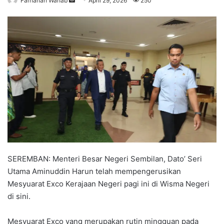
Farhanah Wahab
S
April 29, 2026
250
e
n
d
a
n
e
m
a
i
l
SEREMBAN: Menteri Besar Negeri Sembilan, Dato’ Seri
Utama Aminuddin Harun telah mempengerusikan
Mesyuarat Exco Kerajaan Negeri pagi ini di Wisma Negeri
di sini.
Mesyuarat Exco yang merupakan rutin mingguan pada