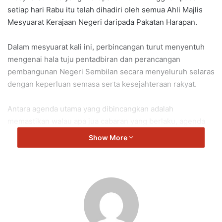
setiap hari Rabu itu telah dihadiri oleh semua Ahli Majlis
Mesyuarat Kerajaan Negeri daripada Pakatan Harapan.
Dalam mesyuarat kali ini, perbincangan turut menyentuh
mengenai hala tuju pentadbiran dan perancangan
pembangunan Negeri Sembilan secara menyeluruh selaras
dengan keperluan semasa serta kesejahteraan rakyat.
Antara agenda utama yang dibincangkan adalah
memastikan walau apa jua cabaran yang berlaku, agenda
kebajikan rakyat serta pembangunan negeri terus menjadi
Show More
keutamaan dan dilaksanakan secara konsisten.
Di samping itu, sidang media pasca Mesyuarat Exco
Kerajaan Negeri akan berlangsung seperti biasa sejurus
mesyuarat berakhir bagi memaklumkan perkembangan
semasa kepada pihak media.