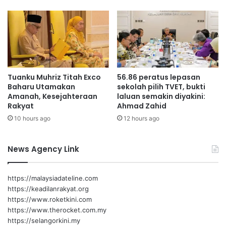
k
o
s
o
n
g
a
Tuanku Muhriz Titah Exco
56.86 peratus lepasan
n
Baharu Utamakan
sekolah pilih TVET, bukti
e
Amanah, Kesejahteraan
laluan semakin diyakini:
x
Rakyat
Ahmad Zahid
c
10 hours ago
12 hours ago
o
News Agency Link
https://malaysiadateline.com
https://keadilanrakyat.org
https://www.roketkini.com
https://www.therocket.com.my
https://selangorkini.my