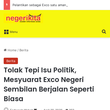
Pelantikan sebagai Exco satu amanah besar – Siow Kong Choon
S
Menu
Home
/
Berita
Berita
Tolak Tepi Isu Politik,
Mesyuarat Exco Negeri
Sembilan Berjalan Seperti
Biasa