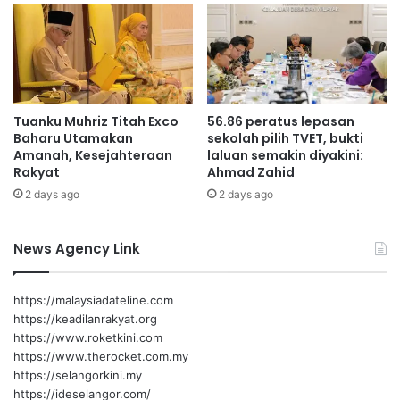
g
U
a
N
s
S
o
e
l
r
a
t
Tuanku Muhriz Titah Exco
56.86 peratus lepasan
r
i
Baharu Utamakan
sekolah pilih TVET, bukti
n
Amanah, Kesejahteraan
laluan semakin diyakini:
g
Rakyat
Ahmad Zahid
2 days ago
2 days ago
News Agency Link
https://malaysiadateline.com
https://keadilanrakyat.org
https://www.roketkini.com
https://www.therocket.com.my
https://selangorkini.my
https://ideselangor.com/