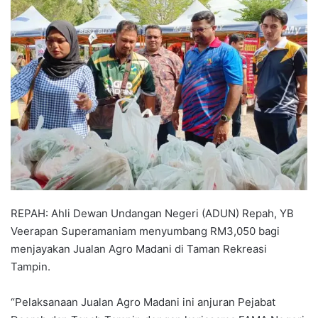
a
n
e
m
a
i
l
REPAH: Ahli Dewan Undangan Negeri (ADUN) Repah, YB
Veerapan Superamaniam menyumbang RM3,050 bagi
menjayakan Jualan Agro Madani di Taman Rekreasi
Tampin.
“Pelaksanaan Jualan Agro Madani ini anjuran Pejabat