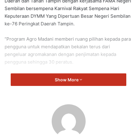
Daerah dan Tanah Tampin dengan kerjasama FAMA Negeri
Sembilan bersempena Karnival Rakyat Sempena Hari
Keputeraan DYMM Yang Dipertuan Besar Negeri Sembilan
ke-76 Peringkat Daerah Tampin.
“Program Agro Madani memberi ruang pilihan kepada para
pengguna untuk mendapatkan bekalan terus dari
pengeluar agromakanan dengan penjimatan kepada
pengguna sehingga 30 peratus.
“Setiap penganjuran turut melibatkan jualan istimewa
Show More
produk segar, pertanian, proses dan agromakanan,” kata
Veerapan.
Turut hadir, ADUN Gemencheh, YB Suhaimizan Bizar dan
Pengarah FAMA Negeri Sembilan, Encik Firdous Abu Bakar.