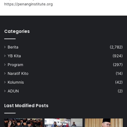
https://penanginstitute.org
Categories
Berita
(2,782)
YB Kita
(924)
Program
(297)
Naratif Kito
(14)
Kolumnis
(42)
ADUN
(2)
Last Modified Posts