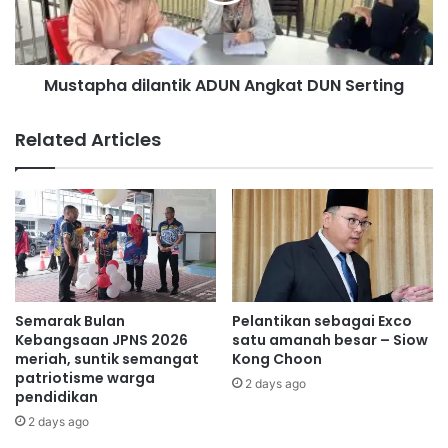
i
h
b
a
a
d
d
Mustapha dilantik ADUN Angkat DUN Serting
i
a
l
t
a
Related Articles
p
n
e
t
r
i
t
k
a
A
m
D
a
U
g
N
u
A
Semarak Bulan
Pelantikan sebagai Exco
n
n
Kebangsaan JPNS 2026
satu amanah besar – Siow
a
g
meriah, suntik semangat
Kong Choon
t
patriotisme warga
k
2 days ago
pendidikan
e
a
n
t
2 days ago
a
D