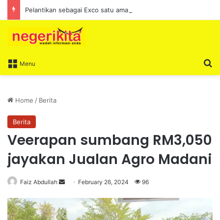
Pelantikan sebagai Exco satu amanah besar – Siow Kong Choon
S
Menu
Home
/
Berita
Berita
Veerapan sumbang RM3,050
jayakan Jualan Agro Madani
Faiz Abdullah
S
February 26, 2024
96
e
n
d