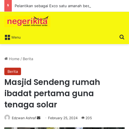
Pelantikan sebagai Exco satu amanah besar – Siow Kong Choon
S
Menu
Home
/
Berita
Berita
Masjid Sendeng rumah
ibadat pertama guna
tenaga solar
Edzwan Ashraf
S
February 25, 2024
205
e