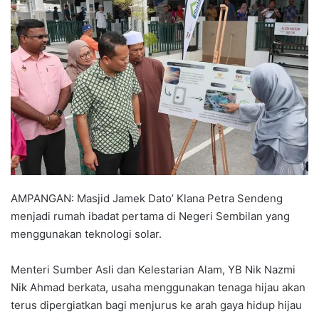
n
d
a
n
e
m
a
i
l
AMPANGAN: Masjid Jamek Dato’ Klana Petra Sendeng
menjadi rumah ibadat pertama di Negeri Sembilan yang
menggunakan teknologi solar.
Menteri Sumber Asli dan Kelestarian Alam, YB Nik Nazmi
Nik Ahmad berkata, usaha menggunakan tenaga hijau akan
terus dipergiatkan bagi menjurus ke arah gaya hidup hijau