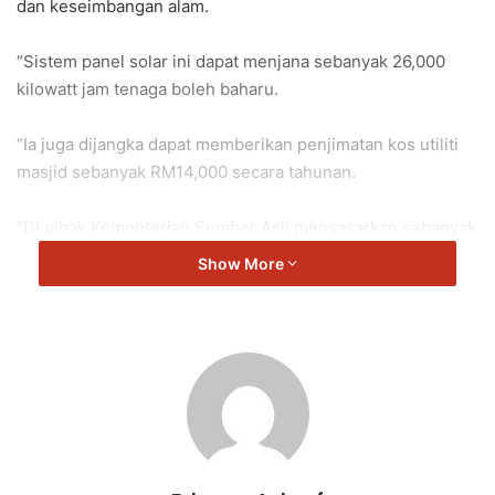
dan keseimbangan alam.
“Sistem panel solar ini dapat menjana sebanyak 26,000
kilowatt jam tenaga boleh baharu.
“Ia juga dijangka dapat memberikan penjimatan kos utiliti
masjid sebanyak RM14,000 secara tahunan.
“Di pihak Kementerian Sumber Asli mensasarkan sebanyak
25 buah rumah ibadat pada setiap tahun untuk bergerak ke
Show More
arah teknologi hijau.
“Buat masa ini kita sudah memiliki 12 rumah ibadat dan
mempunyai 58 lagi dalam permohonan,” kata Nik Nazmi.
Nik Nazmi