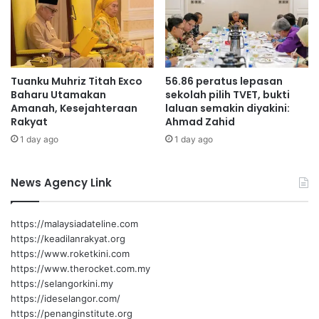
J
u
a
l
a
Tuanku Muhriz Titah Exco
56.86 peratus lepasan
n
Baharu Utamakan
sekolah pilih TVET, bukti
A
Amanah, Kesejahteraan
laluan semakin diyakini:
g
Rakyat
Ahmad Zahid
r
1 day ago
1 day ago
o
M
a
News Agency Link
d
a
n
https://malaysiadateline.com
i
https://keadilanrakyat.org
https://www.roketkini.com
https://www.therocket.com.my
https://selangorkini.my
https://ideselangor.com/
https://penanginstitute.org