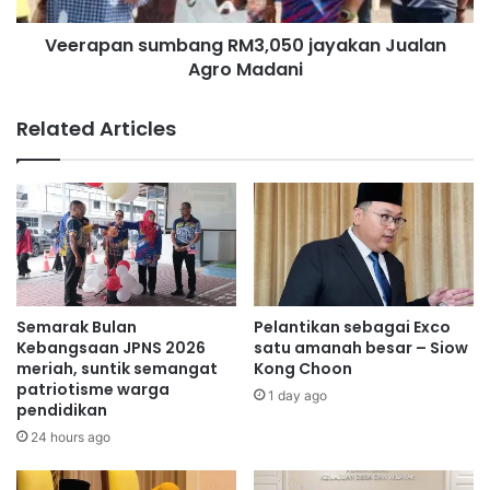
a
s
Veerapan sumbang RM3,050 jayakan Jualan
k
u
h
Agro Madani
m
i
b
r
a
Related Articles
R
n
a
g
m
R
a
M
d
3
h
,
a
0
n
5
0
Semarak Bulan
Pelantikan sebagai Exco
j
Kebangsaan JPNS 2026
satu amanah besar – Siow
a
meriah, suntik semangat
Kong Choon
patriotisme warga
y
1 day ago
pendidikan
a
k
24 hours ago
a
n