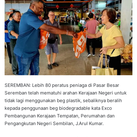
n
d
a
n
e
m
a
i
l
SEREMBAN: Lebih 80 peratus peniaga di Pasar Besar
Seremban telah mematuhi arahan Kerajaan Negeri untuk
tidak lagi menggunakan beg plastik, sebaliknya beralih
kepada penggunaan beg biodegradable kata Exco
Pembangunan Kerajaan Tempatan, Perumahan dan
Pengangkutan Negeri Sembilan, J.Arul Kumar.