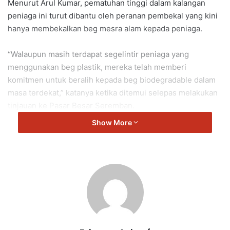
Menurut Arul Kumar, pematuhan tinggi dalam kalangan
peniaga ini turut dibantu oleh peranan pembekal yang kini
hanya membekalkan beg mesra alam kepada peniaga.
“Walaupun masih terdapat segelintir peniaga yang
menggunakan beg plastik, mereka telah memberi
komitmen untuk beralih kepada beg biodegradable dalam
masa terdekat,” katanya ketika ditemui selepas melakukan
tinjauan ke Pasar Besar Seremban.
Show More
“Sambutan positif juga ditunjukkan oleh para pengunjung
pasar yang dilihat semakin ramai membawa beg kitar
semula sendiri, membuktikan tahap kesedaran awam
mengenai kepentingan penjagaan alam sekitar semakin
meningkat.
“Bagaimanapun, saya berharap agar premis-premis
perniagaan di luar pasar turut mengambil langkah sama