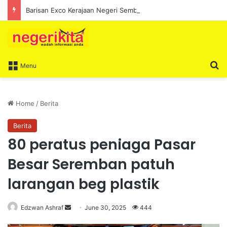
Barisan Exco Kerajaan Negeri Sembilan Yang Baharu Dijangka Angkat Sumpah Di Istana Seri Menanti Esok
S
Menu
Home
/
Berita
Berita
80 peratus peniaga Pasar
Besar Seremban patuh
larangan beg plastik
Edzwan Ashraf
S
June 30, 2025
444
e