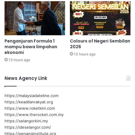
n
t
g
e
h
r
a
s
r
a
g
s
Penganjuran Formula 1
Colours of Negeri Sembilan
a
a
mampu bawa limpahan
2026
a
r
ekonomi
n
13 hours ago
:
13 hours ago
M
O
H
News Agency Link
D
N
A
https://malaysiadateline.com
'
https://keadilanrakyat.org
I
https://www.roketkini.com
M
https://www.therocket.com.my
https://selangorkini.my
https://ideselangor.com/
https://penanginstitute.org