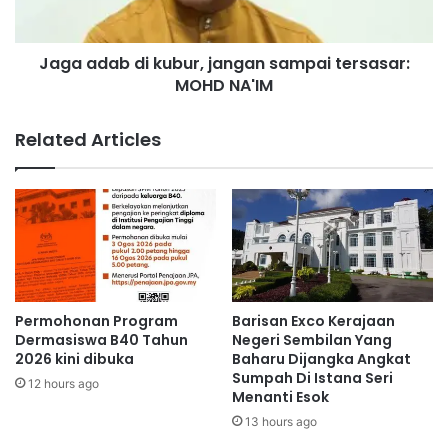
S
b
P
d
M
Jaga adab di kubur, jangan sampai tersasar:
i
P
MOHD NA'IM
k
a
u
r
b
Related Articles
l
u
i
r
m
,
e
j
n
a
P
n
D
g
t
a
e
n
Permohonan Program
Barisan Exco Kerajaan
r
s
Dermasiswa B40 Tahun
Negeri Sembilan Yang
i
a
2026 kini dibuka
Baharu Dijangka Angkat
m
Sumpah Di Istana Seri
m
12 hours ago
Menanti Esok
a
p
p
a
13 hours ago
e
i