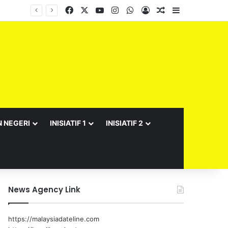
Facebook
X
YouTube
Instagram
WhatsApp
Log In
Random Article
Sidebar
Barisan Exco Kerajaan Negeri Sembilan Yang Baharu Dijangka Angkat Sumpah Di Istana Seri Menanti Esok
N NEGERI
INISIATIF 1
INISIATIF 2
News Agency Link
https://malaysiadateline.com