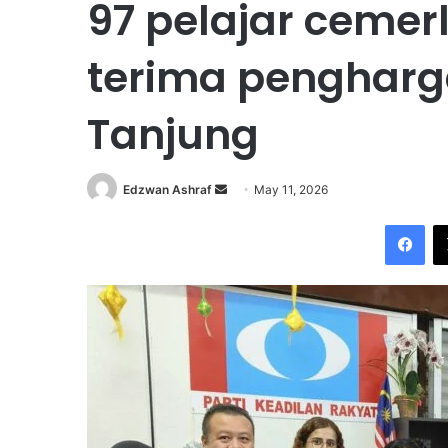
97 pelajar cemer
terima pengharg
Tanjung
Edzwan Ashraf
S
May 11, 2026
e
Facebook
n
d
a
n
e
m
a
i
l