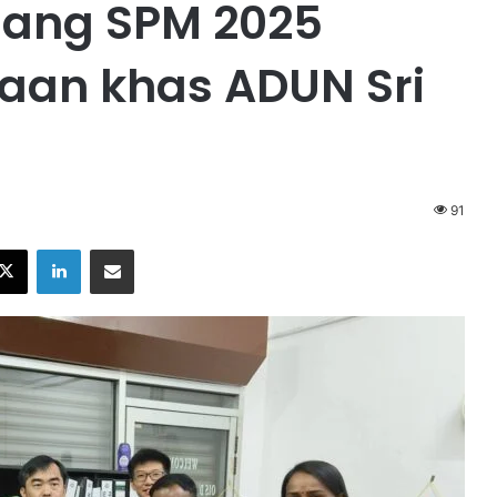
lang SPM 2025
aan khas ADUN Sri
91
X
LinkedIn
Share via Email