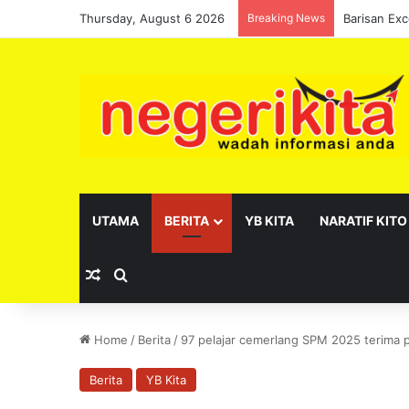
Thursday, August 6 2026
Breaking News
UTAMA
BERITA
YB KITA
NARATIF KITO
Random Article
Search for
Home
/
Berita
/
97 pelajar cemerlang SPM 2025 terima
Berita
YB Kita