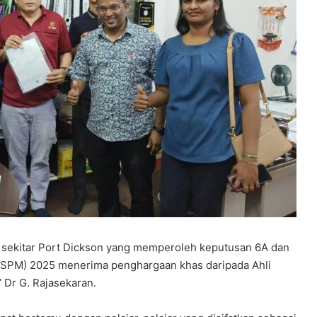
h sekitar Port Dickson yang memperoleh keputusan 6A dan
a (SPM) 2025 menerima penghargaan khas daripada Ahli
 Dr G. Rajasekaran.