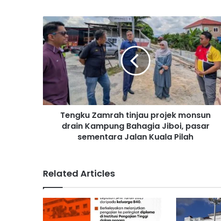
T
e
n
g
k
u
Z
a
m
Tengku Zamrah tinjau projek monsun
r
drain Kampung Bahagia Jiboi, pasar
a
h
sementara Jalan Kuala Pilah
t
i
n
Related Articles
j
a
u
p
r