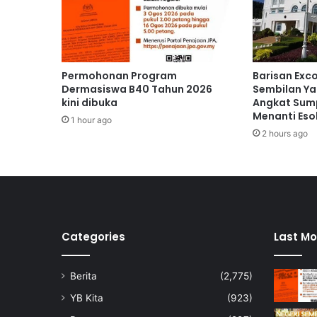
o
j
e
k
m
Permohonan Program
Barisan Exc
o
Dermasiswa B40 Tahun 2026
Sembilan Ya
n
kini dibuka
Angkat Sump
s
Menanti Eso
1 hour ago
u
2 hours ago
n
d
r
a
i
n
K
Categories
Last Mo
a
m
Berita
(2,775)
p
u
YB Kita
(923)
n