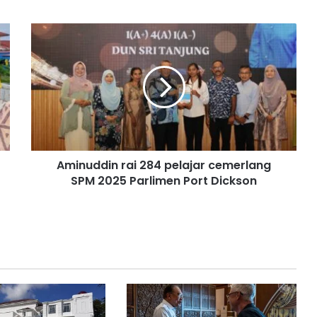
A
m
i
n
u
d
d
i
n
Aminuddin rai 284 pelajar cemerlang
r
SPM 2025 Parlimen Port Dickson
a
i
2
8
4
p
e
l
a
j