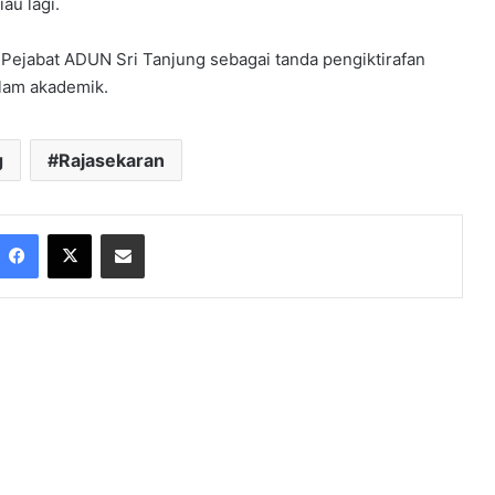
au lagi.
 Pejabat ADUN Sri Tanjung sebagai tanda pengiktirafan
alam akademik.
g
Rajasekaran
Facebook
X
Share via Email