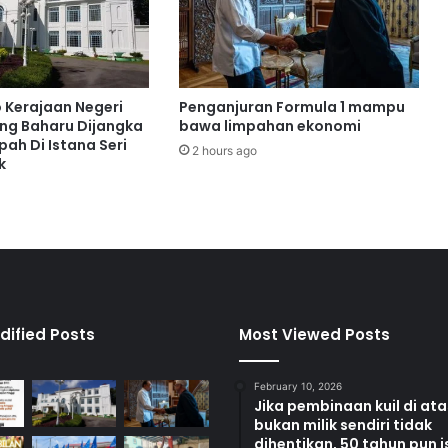
a
r
c
e
m
o Kerajaan Negeri
Penganjuran Formula 1 mampu
e
ng Baharu Dijangka
bawa limpahan ekonomi
r
ah Di Istana Seri
2 hours ago
l
k
a
n
g
S
P
M
2
0
dified Posts
Most Viewed Posts
2
5
February 10, 2026
P
Jika pembinaan kuil di at
a
bukan milik sendiri tidak
r
dihentikan, 50 tahun pun i