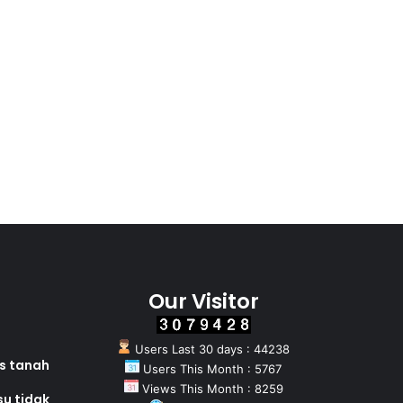
Our Visitor
Users Last 30 days : 44238
as tanah
Users This Month : 5767
Views This Month : 8259
su tidak