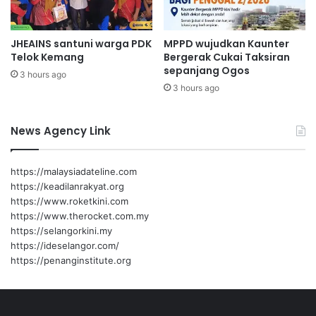
m
r
a
j
JHEAINS santuni warga PDK
MPPD wujudkan Kaunter
d
a
Telok Kemang
Bergerak Cukai Taksiran
h
y
sepanjang Ogos
a
a
3 hours ago
n
3 hours ago
p
e
m
News Agency Link
a
i
n
https://malaysiadateline.com
b
https://keadilanrakyat.org
o
https://www.roketkini.com
l
https://www.therocket.com.my
a
https://selangorkini.my
s
https://ideselangor.com/
e
https://penanginstitute.org
p
a
k