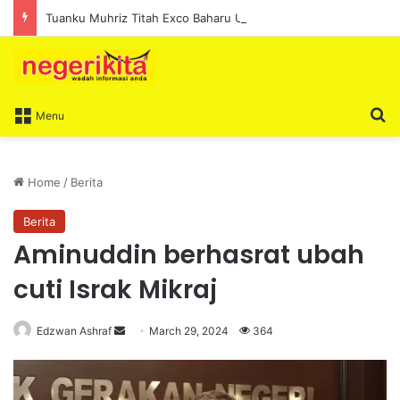
Tuanku Muhriz Titah Exco Baharu Utamakan Amanah, Kesejahteraan Rakyat
S
Menu
Home
/
Berita
Berita
Aminuddin berhasrat ubah
cuti Israk Mikraj
Edzwan Ashraf
S
March 29, 2024
364
e
n
d