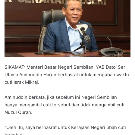
a
n
e
m
a
i
l
SIKAMAT: Menteri Besar Negeri Sembilan, YAB Dato’ Seri
Utama Aminuddin Harun berhasrat untuk mengubah waktu
cuti Israk Mikraj.
Aminuddin berkata, jika sebelum ini Negeri Sembilan
hanya mengambil cuti tersebut dan tidak mengambil cuti
Nuzul Quran.
“Oleh itu, saya berhasrat untuk Kerajaan Negeri ubah cuti
tersebut.