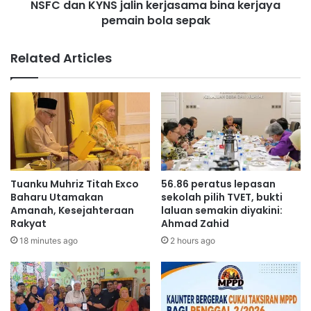
u
NSFC dan KYNS jalin kerjasama bina kerjaya
N
n
pemain bola sepak
S
i
j
d
a
Related Articles
a
l
l
i
a
n
m
k
J
e
e
r
l
j
a
a
j
s
Tuanku Muhriz Titah Exco
56.86 peratus lepasan
a
a
Baharu Utamakan
sekolah pilih TVET, bukti
h
m
Amanah, Kesejahteraan
laluan semakin diyakini:
K
Rakyat
Ahmad Zahid
a
a
b
18 minutes ago
2 hours ago
s
i
i
n
h
a
R
k
a
e