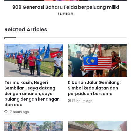
a
a
909 Generasi Baharu Felda berpeluang miliki
s
n
rumah
i
m
B
u
a
Related Articles
d
h
a
a
h
r
a
u
l
F
i
e
h
l
t
d
a
a
Terima kasih, Negeri
Kibarlah Jalur Gemilang:
w
b
Sembilan…saya datang
Simbol kedaulatan dan
a
e
dengan amanah, saya
perpaduan bersama
r
pulang dengan kenangan
r
17 hours ago
dan doa
k
p
e
e
17 hours ago
m
l
u
u
d
a