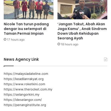
a
n
h
g
a
m
n
i
Nicole Tan turun padang
‘Jangan Takut, Abah Akan
i
l
dengar isu setempat di
Jaga Kamu’ , Anak Sindrom
n
i
Taman Permai Impian
Down Ubah Kehidupan
t
k
Seorang Ayah
17 hours ago
e
i
18 hours ago
r
r
n
u
e
m
News Agency Link
t
a
b
h
e
https://malaysiadateline.com
r
https://keadilanrakyat.org
s
https://www.roketkini.com
e
https://www.therocket.com.my
p
https://selangorkini.my
a
https://ideselangor.com/
d
https://penanginstitute.org
u