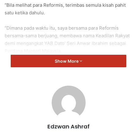
“Bila melihat para Reformis, terimbas semula kisah pahit
satu ketika dahulu.
“Dimana pada waktu itu, saya bersama para Reformis
bersama-sama berjuang, membawa nama Keadilan Rakyat
demi mengangkat YAB Dato’ Seri Anwar Ibrahim sebagai
Perdana Menteri Malaysia.
Show More
“Alhamdulillah pada hari ini, segala impian dan doa tercapai
apabila kami berjaya mengangkat YB Presiden Keadilan
sebagai Perdana Menteri.
“Pengorbanan dari setiap ahli parti perlu dihargai
sebaiknya dan tanpa bakti dari mereka, sudah pasti
kemenangan tidak akan tercapai.
Edzwan Ashraf
“Terima kasih saya ucapkan kepada semua anggota
Keadilan Negeri Sembilan diatas segala jasa dan