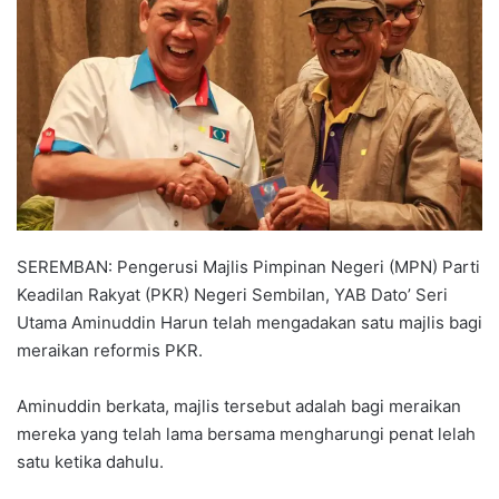
a
n
e
m
a
i
l
SEREMBAN: Pengerusi Majlis Pimpinan Negeri (MPN) Parti
Keadilan Rakyat (PKR) Negeri Sembilan, YAB Dato’ Seri
Utama Aminuddin Harun telah mengadakan satu majlis bagi
meraikan reformis PKR.
Aminuddin berkata, majlis tersebut adalah bagi meraikan
mereka yang telah lama bersama mengharungi penat lelah
satu ketika dahulu.