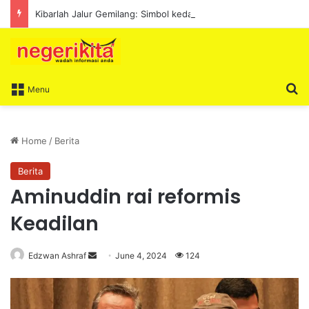
Kibarlah Jalur Gemilang: Simbol kedaulatan dan perpaduan bersama
S
Menu
Home
/
Berita
Berita
Aminuddin rai reformis
Keadilan
Edzwan Ashraf
S
June 4, 2024
124
e
n
d