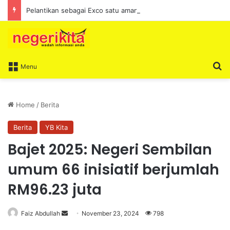
Pelantikan sebagai Exco satu amanah besar – Siow Kong Choon
S
Menu
Home
/
Berita
Berita
YB Kita
Bajet 2025: Negeri Sembilan
umum 66 inisiatif berjumlah
RM96.23 juta
Faiz Abdullah
S
November 23, 2024
798
e