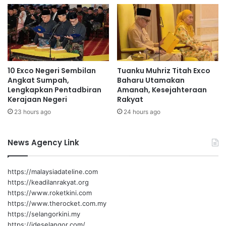
H
m
:
a
P
t
e
a
n
m
j
e
10 Exco Negeri Sembilan
Tuanku Muhriz Titah Exco
a
m
Angkat Sumpah,
Baharu Utamakan
w
a
Lengkapkan Pentadbiran
Amanah, Kesejahteraan
a
n
Kerajaan Negeri
Rakyat
t
d
23 hours ago
24 hours ago
a
a
w
n
a
g
News Agency Link
m
d
i
https://malaysiadateline.com
m
https://keadilanrakyat.org
i
https://www.roketkini.com
n
https://www.therocket.com.my
t
https://selangorkini.my
a
https://ideselangor.com/