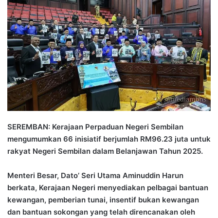
n
d
a
n
e
m
a
i
l
SEREMBAN: Kerajaan Perpaduan Negeri Sembilan
mengumumkan 66 inisiatif berjumlah RM96.23 juta untuk
rakyat Negeri Sembilan dalam Belanjawan Tahun 2025.
Menteri Besar, Dato’ Seri Utama Aminuddin Harun
berkata, Kerajaan Negeri menyediakan pelbagai bantuan
kewangan, pemberian tunai, insentif bukan kewangan
dan bantuan sokongan yang telah direncanakan oleh