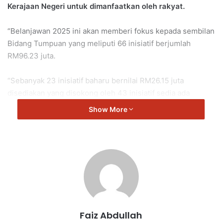
Kerajaan Negeri untuk dimanfaatkan oleh rakyat.
“Belanjawan 2025 ini akan memberi fokus kepada sembilan
Bidang Tumpuan yang meliputi 66 inisiatif berjumlah
RM96.23 juta.
“Sebanyak 23 inisiatif baharu bernilai RM26.15 juta
disediakan yang disokong oleh 43 inisiatif sedia ada
dengan nilai RM70.08 juta,” kata beliau.
Show More
Berikut adalah pecahan bidang tumpuan Belanjawan
2025 iaitu:
i. Bidang Tumpuan Pertama: Kemampanan Ekonomi Rakyat
dengan peruntukan sebanyak RM6.35 juta;
ii. Bidang Tumpuan Kedua: Keterjaminan Makanan dengan
Faiz Abdullah
peruntukan sebanyak RM8.63 juta;