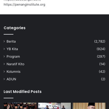
t
https://penanginstitute.org
i
n
g
k
a
Categories
t
k
Berita
(2,782)
a
n
YB Kita
(924)
p
Program
(297)
r
o
Naratif Kito
(14)
d
Kolumnis
(42)
u
k
ADUN
(2)
t
i
Last Modified Posts
v
i
t
i