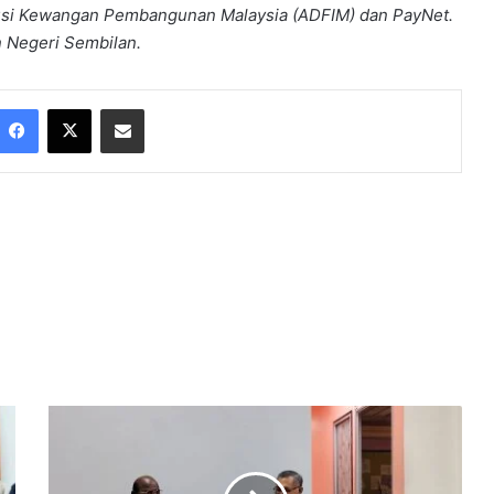
itusi Kewangan Pembangunan Malaysia (ADFIM) dan PayNet.
n Negeri Sembilan.
Facebook
X
Share via Email
G
u
n
a