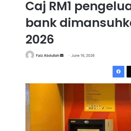
Caj RM1 pengelua
bank dimansuhka
2026
Faiz Abdullah
S
June 16, 2026
e
Facebook
n
d
a
n
e
m
a
i
l