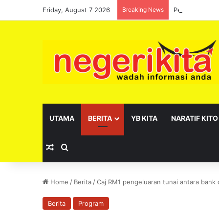
Friday, August 7 2026
Breaking News
Pelantikan se
UTAMA
BERITA
YB KITA
NARATIF KITO
Random Article
Search for
Home
/
Berita
/
Caj RM1 pengeluaran tunai antara bank 
Berita
Program