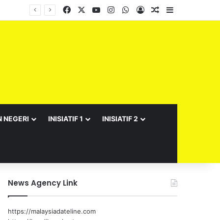
Facebook
X
YouTube
Instagram
WhatsApp
Log In
Random Article
Sidebar
N NEGERI
INISIATIF 1
INISIATIF 2
News Agency Link
https://malaysiadateline.com