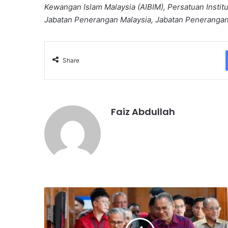
Kewangan Islam Malaysia (AIBIM), Persatuan Inst
Jabatan Penerangan Malaysia, Jabatan Peneranga
Share
Faiz Abdullah
K
K
M
p