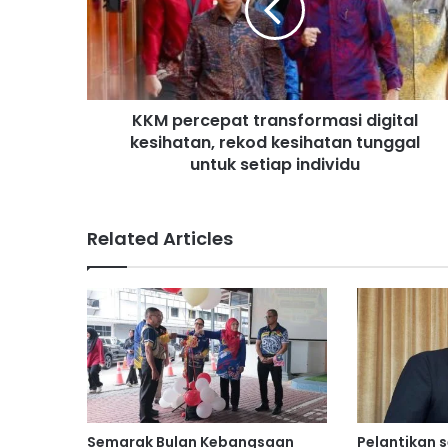
e
r
c
e
p
KKM percepat transformasi digital
a
kesihatan, rekod kesihatan tunggal
t
t
untuk setiap individu
r
a
n
Related Articles
s
f
o
r
m
a
s
i
d
i
Semarak Bulan Kebangsaan
Pelantikan 