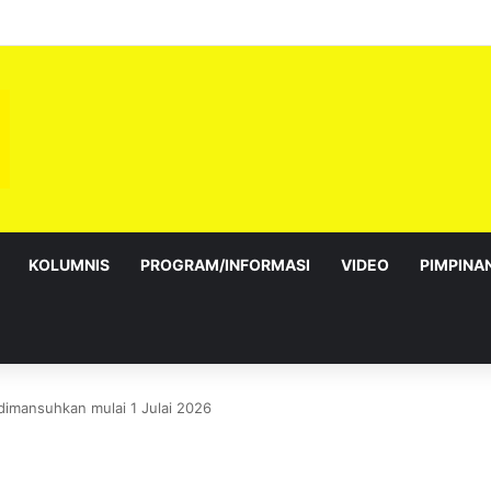
bagai Exco satu amanah besar – Siow Kong Choon
KOLUMNIS
PROGRAM/INFORMASI
VIDEO
PIMPINA
dimansuhkan mulai 1 Julai 2026