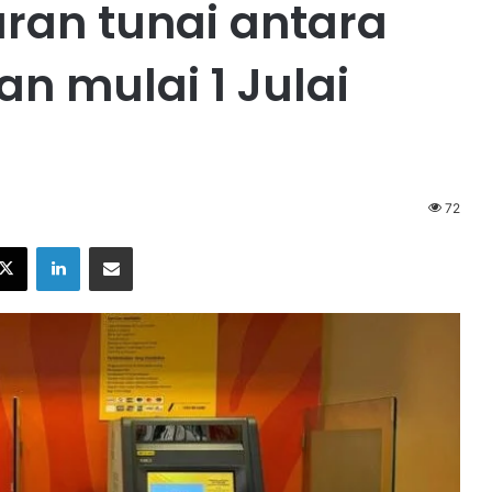
ran tunai antara
n mulai 1 Julai
72
X
LinkedIn
Share via Email