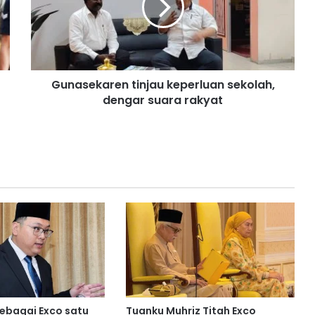
s
e
k
a
r
Gunasekaren tinjau keperluan sekolah,
e
dengar suara rakyat
n
t
i
n
j
a
u
k
e
p
e
r
l
u
a
sebagai Exco satu
Tuanku Muhriz Titah Exco