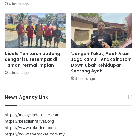
u
n
4 hours ago
s
c
k
a
e
r
b
,
i
s
m
a
b
s
Nicole Tan turun padang
‘Jangan Takut, Abah Akan
a
a
dengar isu setempat di
Jaga Kamu’ , Anak Sindrom
n
r
Taman Permai Impian
Down Ubah Kehidupan
g
3
Seorang Ayah
4 hours ago
a
0
4 hours ago
n
0
t
a
News Agency Link
n
b
a
https://malaysiadateline.com
r
https://keadilanrakyat.org
a
https://www.roketkini.com
n
https://www.therocket.com.my