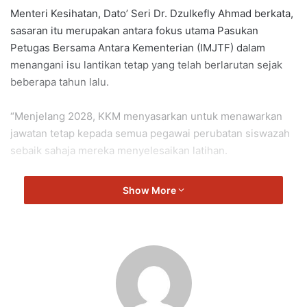
Menteri Kesihatan, Dato’ Seri Dr. Dzulkefly Ahmad berkata,
sasaran itu merupakan antara fokus utama Pasukan
Petugas Bersama Antara Kementerian (IMJTF) dalam
menangani isu lantikan tetap yang telah berlarutan sejak
beberapa tahun lalu.
“Menjelang 2028, KKM menyasarkan untuk menawarkan
jawatan tetap kepada semua pegawai perubatan siswazah
sebaik sahaja mereka menyelesaikan latihan.
“Inilah pendekatan whole-of-government yang sebenar.
Show More
“IMJTF kini mula menampakkan hasil dalam menangani isu
sumber manusia yang telah berlarutan sejak sekian lama
menerusi agenda reformasi yang sedang dilaksanakan.
“Kami mendengar kebimbangan anda dan sedang giat
merapatkan jurang yang wujud,” katanya Dzulkefly.