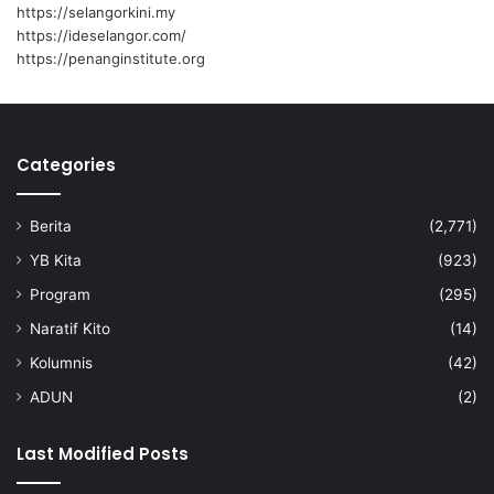
g
https://selangorkini.my
a
https://ideselangor.com/
n
https://penanginstitute.org
k
i
t
a
Categories
r
s
e
Berita
(2,771)
m
u
YB Kita
(923)
l
Program
(295)
a
d
Naratif Kito
(14)
i
Kolumnis
(42)
N
e
ADUN
(2)
g
e
Last Modified Posts
r
i