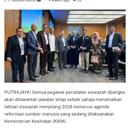
Edzwan Ashraf
S
4 weeks ago
32
e
n
d
a
n
e
m
a
i
l
PUTRAJAYA: Semua pegawai perubatan siswazah dijangka
akan ditawarkan jawatan tetap sebaik sahaja menamatkan
latihan siswazah menjelang 2028 menerusi agenda
reformasi sumber manusia yang sedang dilaksanakan
Kementerian Kesihatan (KKM).