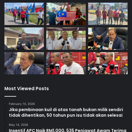
S
e
m
b
i
l
a
n
Most Viewed Posts
February 10, 2026
Jika pembinaan kuil di atas tanah bukan milik sendiri
tidak dihentikan, 50 tahun pun isu tidak akan selesai
May 14, 2026
Insentif APC Naik RM1,000, 535 Penjawat Awam Terima