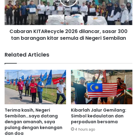
P
a
a
n
n
K
Kesihatan
t
I
a
Cabaran KITARecycle 2026 dilancar, sasar 300
T
i
tan barangan kitar semula di Negeri Sembilan
A
T
R
a
e
Related Articles
n
c
j
y
u
c
n
l
g
e
G
2
e
0
m
2
u
6
Terima kasih, Negeri
Kibarlah Jalur Gemilang:
k
d
Sembilan…saya datang
Simbol kedaulatan dan
c
i
dengan amanah, saya
perpaduan bersama
e
pulang dengan kenangan
l
4 hours ago
dan doa
t
a