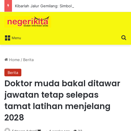
Kibarlah Jalur Gemilang: Simbol kedaulatan dan perpaduan bersama
S
Menu
Home
/
Berita
Berita
Doktor muda bakal ditawar
jawatan tetap selepas
tamat latihan menjelang
2028