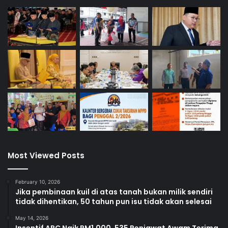
l
e
a
n
i
l
a
i
?
Most Viewed Posts
February 10, 2026
Jika pembinaan kuil di atas tanah bukan milik sendiri
tidak dihentikan, 50 tahun pun isu tidak akan selesai
May 14, 2026