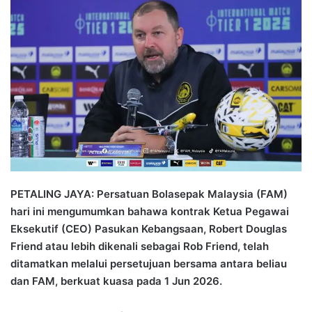
n
d
a
n
e
m
a
i
l
PETALING JAYA: Persatuan Bolasepak Malaysia (FAM)
hari ini mengumumkan bahawa kontrak Ketua Pegawai
Eksekutif (CEO) Pasukan Kebangsaan, Robert Douglas
Friend atau lebih dikenali sebagai Rob Friend, telah
ditamatkan melalui persetujuan bersama antara beliau
dan FAM, berkuat kuasa pada 1 Jun 2026.