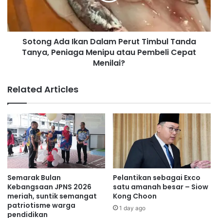
e
A
r
d
j
a
a
Sotong Ada Ikan Dalam Perut Timbul Tanda
I
s
Tanya, Peniaga Menipu atau Pembeli Cepat
k
a
a
Menilai?
m
n
a
D
Related Articles
s
a
t
l
r
a
a
m
t
P
e
e
g
r
i
u
k
t
Semarak Bulan
Pelantikan sebagai Exco
M
T
Kebangsaan JPNS 2026
satu amanah besar – Siow
a
i
meriah, suntik semangat
Kong Choon
l
m
patriotisme warga
1 day ago
a
pendidikan
b