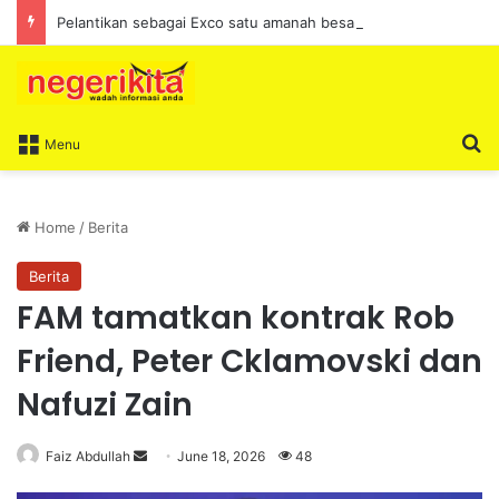
Pelantikan sebagai Exco satu amanah besar – Siow Kong Choon
S
Menu
Home
/
Berita
Berita
FAM tamatkan kontrak Rob
Friend, Peter Cklamovski dan
Nafuzi Zain
Faiz Abdullah
S
June 18, 2026
48
e