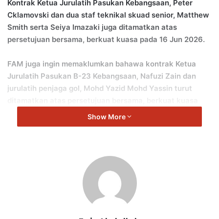
Kontrak Ketua Jurulatih Pasukan Kebangsaan, Peter
Cklamovski dan dua staf teknikal skuad senior, Matthew
Smith serta Seiya Imazaki juga ditamatkan atas
persetujuan bersama, berkuat kuasa pada 16 Jun 2026.
FAM juga ingin memaklumkan bahawa kontrak Ketua
Jurulatih Pasukan B-23 Kebangsaan, Nafuzi Zain dan
jurulatih penjaga gol, Mohd Yazid Mohd Yassin turut
ditamatkan atas persetujuan bersama, berkuat kuasa
pada 15 Jun 2026.
Show More
FAM menghormati keputusan yang dibuat dan merakamkan
setinggi-tinggi penghargaan dan terima kasih atas segala
jasa, komitmen serta sumbangan yang telah dicurahkan
mereka sepanjang tempoh perkhidmatan bersama pasukan
kebangsaan.
Bagi memastikan kelancaran hala tuju dan kesinambungan