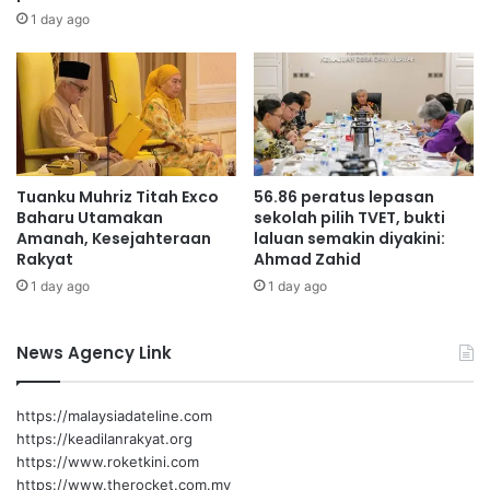
y
u
1 day ago
s
l
i
T
a
a
-
n
R
d
u
a
s
T
Tuanku Muhriz Titah Exco
56.86 peratus lepasan
i
a
Baharu Utamakan
sekolah pilih TVET, bukti
a
n
Amanah, Kesejahteraan
laluan semakin diyakini:
d
y
Rakyat
Ahmad Zahid
a
a
1 day ago
1 day ago
l
,
a
P
m
e
News Agency Link
t
n
e
i
n
a
https://malaysiadateline.com
a
g
https://keadilanrakyat.org
g
a
https://www.roketkini.com
a
M
https://www.therocket.com.my