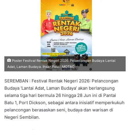
n
d
a
n
e
m
a
i
l
Poster Festival Rentak Negeri 2026: Pelancongan Budaya Lantai
Adat, Laman Budaya. Ihsan Foto : MOTAC
SEREMBAN : Festival Rentak Negeri 2026: Pelancongan
Budaya ‘Lantai Adat, Laman Budaya’ akan berlangsung
selama tiga hari bermula 26 hingga 28 Jun ini di Pantai
Batu 1, Port Dickson, sebagai antara inisiatif memperkukuh
pelancongan berasaskan seni, budaya dan warisan di
Negeri Sembilan.