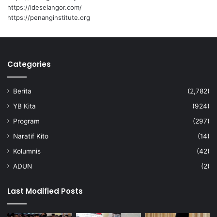
r
https://ideselangor.com/
m
https://penanginstitute.org
e
r
a
w
Categories
a
t
t
Berita
(2,782)
a
p
YB Kita
(924)
i
Program
(297)
p
e
Naratif Kito
(14)
r
Kolumnis
(42)
k
a
ADUN
(2)
s
a
Last Modified Posts
p
e
n