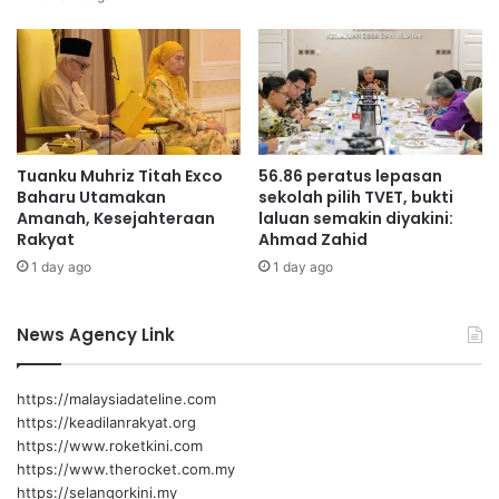
m
P
e
A
n
R
R
U
a
-
s
P
a
A
Tuanku Muhriz Titah Exco
56.86 peratus lepasan
h
R
Baharu Utamakan
sekolah pilih TVET, bukti
U
Amanah, Kesejahteraan
laluan semakin diyakini:
:
Rakyat
Ahmad Zahid
B
1 day ago
1 day ago
u
k
a
News Agency Link
n
s
e
https://malaysiadateline.com
k
https://keadilanrakyat.org
a
https://www.roketkini.com
d
https://www.therocket.com.my
a
https://selangorkini.my