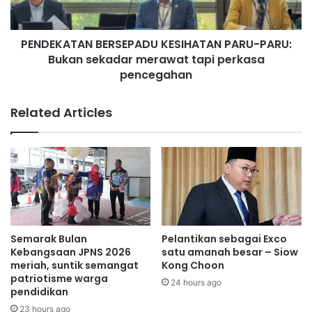
e
T
p
A
a
PENDEKATAN BERSEPADU KESIHATAN PARU-PARU:
N
d
Bukan sekadar merawat tapi perkasa
B
a
E
pencegahan
4
R
0
S
Related Articles
s
E
e
P
k
A
o
D
l
U
a
K
h
E
d
S
i
I
Semarak Bulan
Pelantikan sebagai Exco
P
H
Kebangsaan JPNS 2026
satu amanah besar – Siow
a
A
meriah, suntik semangat
Kong Choon
r
T
patriotisme warga
24 hours ago
l
pendidikan
A
i
N
23 hours ago