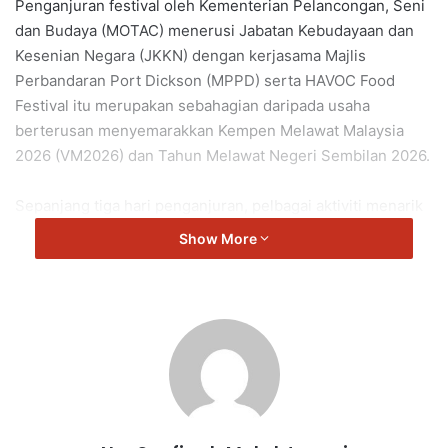
Penganjuran festival oleh Kementerian Pelancongan, Seni
dan Budaya (MOTAC) menerusi Jabatan Kebudayaan dan
Kesenian Negara (JKKN) dengan kerjasama Majlis
Perbandaran Port Dickson (MPPD) serta HAVOC Food
Festival itu merupakan sebahagian daripada usaha
berterusan menyemarakkan Kempen Melawat Malaysia
2026 (VM2026) dan Tahun Melawat Negeri Sembilan 2026.
Sepanjang tiga hari penganjuran, pelbagai aktiviti menarik
bakal disajikan kepada pengunjung termasuk pameran
Show More
kebudayaan, persembahan kesenian dan jualan makanan
yang mengetengahkan keunikan warisan serta identiti
tempatan.
Festival yang berlangsung dari jam 8 pagi hingga 11.30
malam itu dijangka menjadi platform menghimpunkan
masyarakat dan pelancong dalam suasana penuh
kemeriahan, selain memperkenalkan kekayaan seni budaya