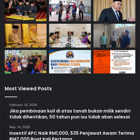
c
e
g
a
h
a
n
Most Viewed Posts
February 10, 2026
Jika pembinaan kuil di atas tanah bukan milik sendiri
tidak dihentikan, 50 tahun pun isu tidak akan selesai
May 14, 2026
Insentif APC Naik RM1,000, 535 Penjawat Awam Terima
RM2,000 Buat Kali Pertama