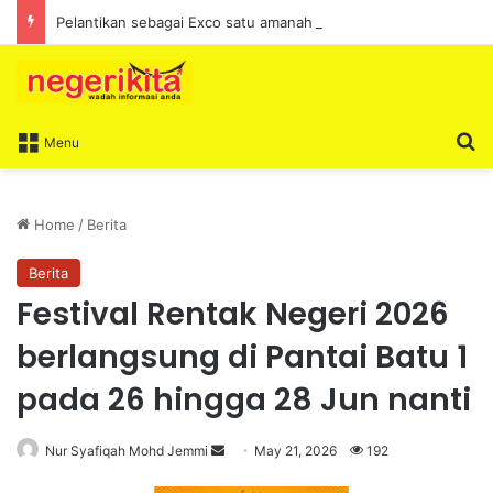
Pelantikan sebagai Exco satu amanah besar – Siow Kong Choon
S
Menu
Home
/
Berita
Berita
Festival Rentak Negeri 2026
berlangsung di Pantai Batu 1
pada 26 hingga 28 Jun nanti
Nur Syafiqah Mohd Jemmi
S
May 21, 2026
192
e