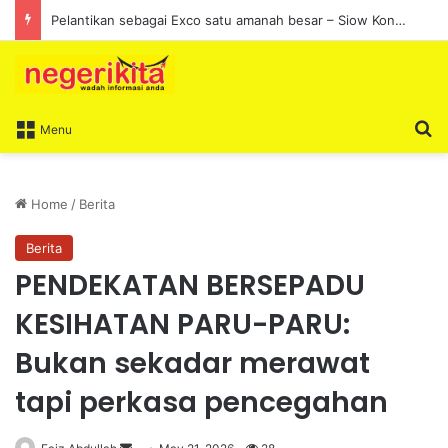
Pelantikan sebagai Exco satu amanah besar – Siow Kong Choon
S
Menu
Home
/
Berita
Berita
PENDEKATAN BERSEPADU
KESIHATAN PARU-PARU:
Bukan sekadar merawat
tapi perkasa pencegahan