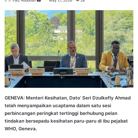
Faiz Abdullah
S
May 21, 2026
28
e
n
d
a
n
e
m
a
i
l
GENEVA: Menteri Kesihatan, Dato’ Seri Dzulkefly Ahmad
telah menyampaikan ucaptama dalam satu sesi
perbincangan peringkat tertinggi berhubung pelan
tindakan bersepadu kesihatan paru-paru di ibu pejabat
WHO, Geneva.