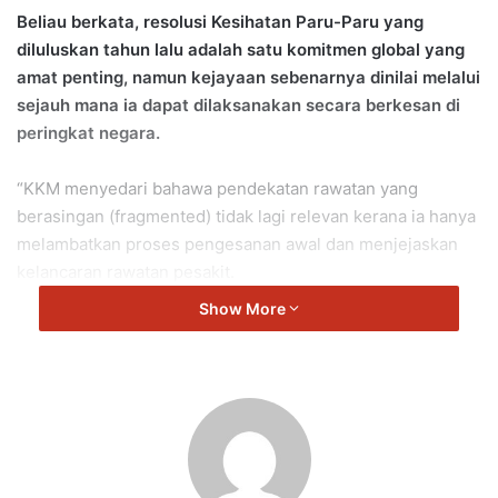
Beliau berkata, resolusi Kesihatan Paru-Paru yang
diluluskan tahun lalu adalah satu komitmen global yang
amat penting, namun kejayaan sebenarnya dinilai melalui
sejauh mana ia dapat dilaksanakan secara berkesan di
peringkat negara.
“KKM menyedari bahawa pendekatan rawatan yang
berasingan (fragmented) tidak lagi relevan kerana ia hanya
melambatkan proses pengesanan awal dan menjejaskan
kelancaran rawatan pesakit.
Show More
“Di Malaysia, kita telah beralih kepada model kesihatan
paru-paru bersepadu yang berpusat di fasiliti penjagaan
primer. Kita bukan sekadar merawat, tetapi
memperkasakan aspek pencegahan.
“Sebagai langkah ke hadapan, KKM kini memperluas
penggunaan teknologi Kecerdasan Buatan (AI) untuk