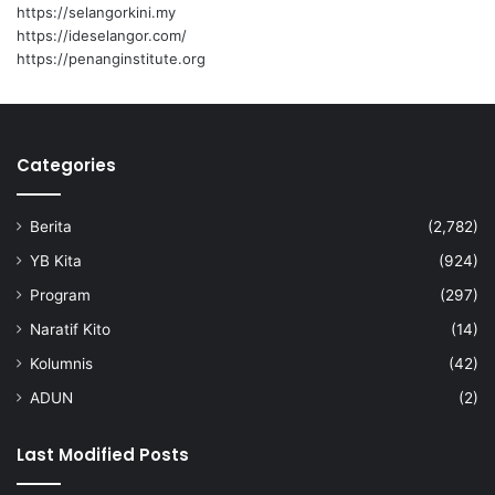
a
i
https://selangorkini.my
2
d
https://ideselangor.com/
8
u
https://penanginstitute.org
J
D
u
i
n
t
n
a
Categories
a
h
n
a
t
n
Berita
(2,782)
i
YB Kita
(924)
Program
(297)
Naratif Kito
(14)
Kolumnis
(42)
ADUN
(2)
Last Modified Posts