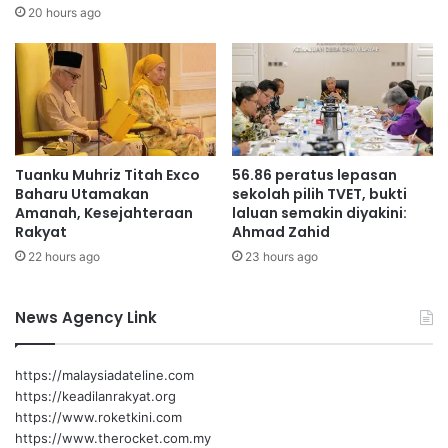
a
a
20 hours ago
n
H
t
i
a
n
i
g
B
g
a
a
t
2
Tuanku Muhriz Titah Exco
56.86 peratus lepasan
u
0
Baharu Utamakan
sekolah pilih TVET, bukti
1
M
Amanah, Kesejahteraan
laluan semakin diyakini:
p
e
Rakyat
Ahmad Zahid
a
i
22 hours ago
23 hours ago
d
,
a
7
2
6
News Agency Link
6
9
h
I
i
n
https://malaysiadateline.com
n
d
https://keadilanrakyat.org
g
i
https://www.roketkini.com
g
v
https://www.therocket.com.my