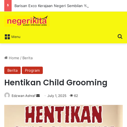
Barisan Exco Kerajaan Negeri Sembilan Yang Baharu Dijangka Angkat Sumpah Di Istana Seri Menanti Esok
S
Menu
Home
/
Berita
Berita
Program
Hentikan Child Grooming
Edzwan Ashraf
S
July 1, 2025
62
e
n
d
a