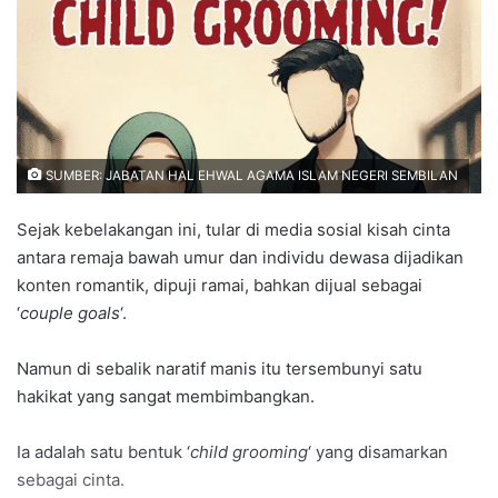
n
e
m
a
i
l
SUMBER: JABATAN HAL EHWAL AGAMA ISLAM NEGERI SEMBILAN
Sejak kebelakangan ini, tular di media sosial kisah cinta
antara remaja bawah umur dan individu dewasa dijadikan
konten romantik, dipuji ramai, bahkan dijual sebagai
‘
couple goals
‘.
Namun di sebalik naratif manis itu tersembunyi satu
hakikat yang sangat membimbangkan.
Ia adalah satu bentuk ‘
child grooming
‘ yang disamarkan
sebagai cinta.